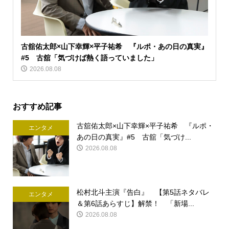
古舘佑太郎×山下幸輝×平子祐希 『ルポ・あの日の真実』
#5 古舘「気づけば熱く語っていました」
2026.08.08
おすすめ記事
古舘佑太郎×山下幸輝×平子祐希 『ルポ・
エンタメ
あの日の真実』#5 古舘「気づけ...
2026.08.08
松村北斗主演『告白』 【第5話ネタバレ
エンタメ
＆第6話あらすじ】解禁！ 「新場...
2026.08.08