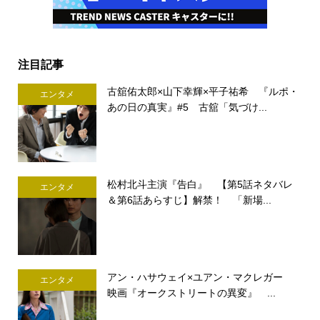
注目記事
古舘佑太郎×山下幸輝×平子祐希 『ルポ・
エンタメ
あの日の真実』#5 古舘「気づけ...
松村北斗主演『告白』 【第5話ネタバレ
エンタメ
＆第6話あらすじ】解禁！ 「新場...
アン・ハサウェイ×ユアン・マクレガー
エンタメ
映画『オークストリートの異変』 ...