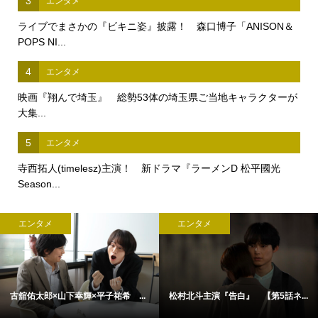
3
エンタメ
ライブでまさかの『ビキニ姿』披露！ 森口博子「ANISON＆
POPS NI...
4
エンタメ
映画『翔んで埼玉』 総勢53体の埼玉県ご当地キャラクターが
大集...
5
エンタメ
寺西拓人(timelesz)主演！ 新ドラマ『ラーメンD 松平國光
Season...
エンタメ
エンタメ
古舘佑太郎×山下幸輝×平子祐希 ...
松村北斗主演『告白』 【第5話ネ...