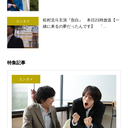
松村北斗主演『告白』 本日21時放送【一
エンタメ
緒に来るの夢だったんです】 「...
特集記事
エンタメ