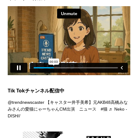
Tik Tokチャンネル配信中
@trendnewscaster
【キャスター井手美希】元AKB48高橋みな
みさんの愛猫にゃーちゃんCM出演 ニュース
#猫
♬ Neko -
DISH//