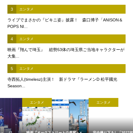
3
エンタメ
ライブでまさかの『ビキニ姿』披露！ 森口博子「ANISON＆
POPS NI...
4
エンタメ
映画『翔んで埼玉』 総勢53体の埼玉県ご当地キャラクターが
大集...
5
エンタメ
寺西拓人(timelesz)主演！ 新ドラマ『ラーメンD 松平國光
Season...
エンタメ
エンタメ
映画『オークストリートの異変』×...
完全撮り下ろし「2027年版 羽生結...