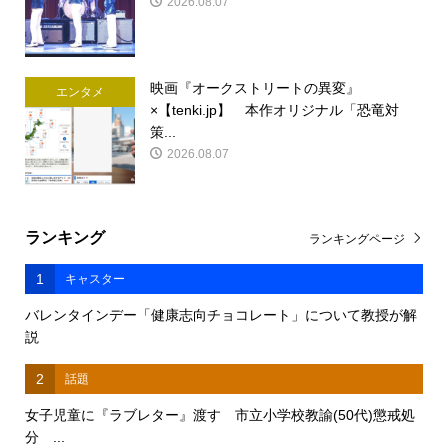
2026.08.07
映画『オークストリートの異変』
エンタメ
×【tenki.jp】 本作オリジナル「恐竜対
策...
2026.08.07
ランキング
ランキングページ
1
キャスター
バレンタインデー「健康志向チョコレート」について教授が解
説
2
話題
女子児童に『ラブレター』渡す 市立小学校教諭(50代)懲戒処
分 ...