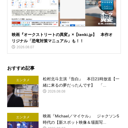
映画『オークストリートの異変』×【tenki.jp】 本作オ
リジナル「恐竜対策マニュアル」も！！
2026.08.07
おすすめ記事
松村北斗主演『告白』 本日21時放送【一
エンタメ
緒に来るの夢だったんです】 「...
2026.08.08
映画『Michael／マイケル』 ジャクソン5
エンタメ
時代の【新スポット映像＆場面写...