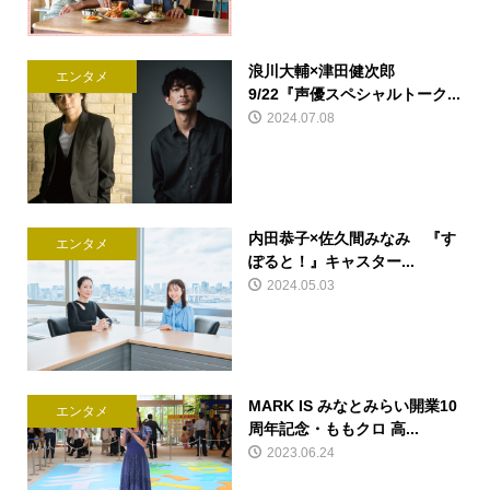
浪川大輔×津田健次郎
エンタメ
9/22『声優スペシャルトーク...
2024.07.08
内田恭子×佐久間みなみ 『す
エンタメ
ぽると！』キャスター...
2024.05.03
MARK IS みなとみらい開業10
エンタメ
周年記念・ももクロ 高...
2023.06.24