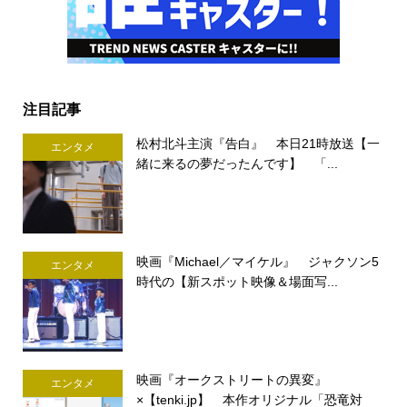
注目記事
松村北斗主演『告白』 本日21時放送【一
エンタメ
緒に来るの夢だったんです】 「...
映画『Michael／マイケル』 ジャクソン5
エンタメ
時代の【新スポット映像＆場面写...
映画『オークストリートの異変』
エンタメ
×【tenki.jp】 本作オリジナル「恐竜対