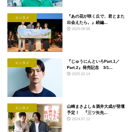
『あの花が咲く丘で、君とまた
エンタメ
出会えたら。』続編...
2025.08.09
『じゅうにんといろPart.1／
エンタメ
Part.2』発売記念 3/1...
2025.02.14
山崎まさよし＆酒井大成が登壇
エンタメ
予定！ 『三ツ矢先...
2024.07.12