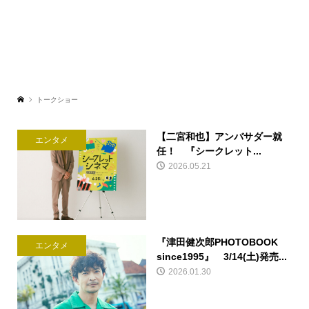
トークショー
【二宮和也】アンバサダー就
エンタメ
任！ 『シークレット...
2026.05.21
『津田健次郎PHOTOBOOK
エンタメ
since1995』 3/14(土)発売...
2026.01.30