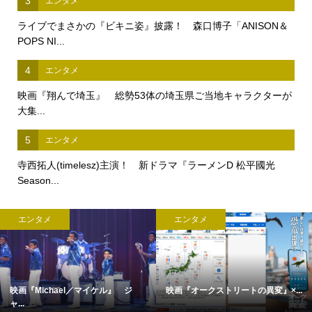
3
エンタメ
ライブでまさかの『ビキニ姿』披露！ 森口博子「ANISON＆
POPS NI...
4
エンタメ
映画『翔んで埼玉』 総勢53体の埼玉県ご当地キャラクターが
大集...
5
エンタメ
寺西拓人(timelesz)主演！ 新ドラマ『ラーメンD 松平國光
Season...
エンタメ
エンタメ
映画『Michael／マイケル』 ジ
映画『オークストリートの異変』×...
ャ...