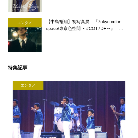
【中島裕翔】初写真展 『7okyo color
エンタメ
space/東京色空間 ～#COT7DF～』 ...
特集記事
エンタメ