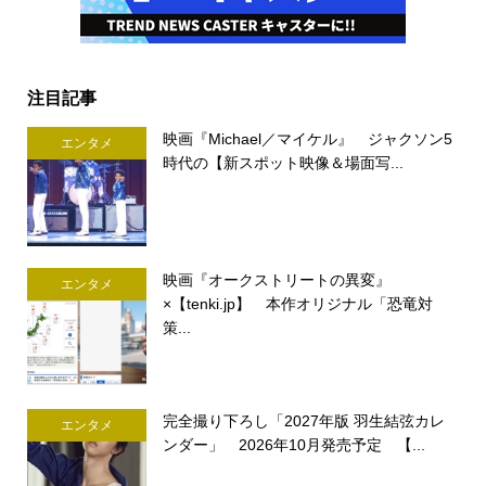
注目記事
映画『Michael／マイケル』 ジャクソン5
エンタメ
時代の【新スポット映像＆場面写...
映画『オークストリートの異変』
エンタメ
×【tenki.jp】 本作オリジナル「恐竜対
策...
完全撮り下ろし「2027年版 羽生結弦カレ
エンタメ
ンダー」 2026年10月発売予定 【...