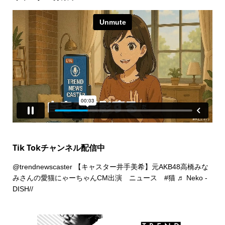
Tik Tokチャンネル配信中
@trendnewscaster
【キャスター井手美希】元AKB48高橋みな
みさんの愛猫にゃーちゃんCM出演 ニュース
#猫
♬ Neko -
DISH//