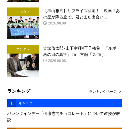
【福山雅治】サプライズ登壇！ 映画『あ
エンタメ
の星が降る丘で、君とまた出会い...
2026.08.09
古舘佑太郎×山下幸輝×平子祐希 『ルポ・
エンタメ
あの日の真実』#5 古舘「気づけ...
2026.08.08
ランキング
ランキングページ
1
キャスター
バレンタインデー「健康志向チョコレート」について教授が解
説