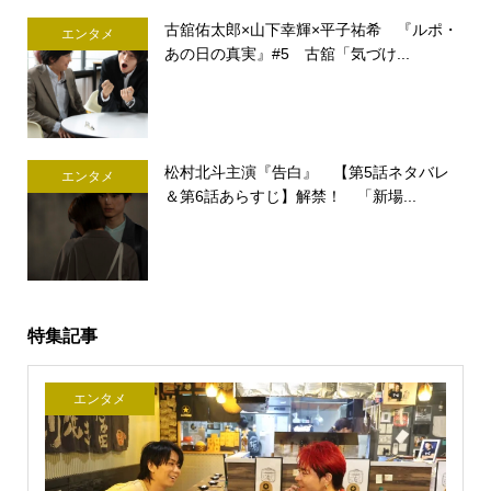
古舘佑太郎×山下幸輝×平子祐希 『ルポ・
エンタメ
あの日の真実』#5 古舘「気づけ...
松村北斗主演『告白』 【第5話ネタバレ
エンタメ
＆第6話あらすじ】解禁！ 「新場...
特集記事
エンタメ