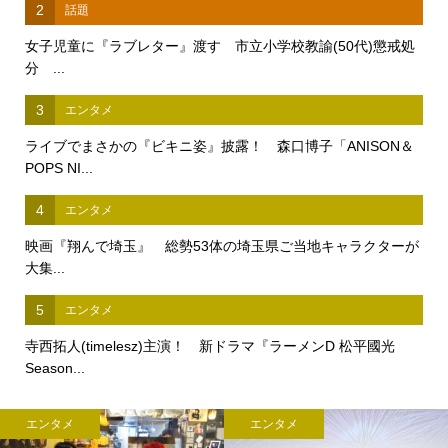
2
話題
女子児童に『ラブレター』渡す 市立小学校教諭(50代)懲戒処
分 ...
3
エンタメ
ライブでまさかの『ビキニ姿』披露！ 森口博子「ANISON＆
POPS NI...
4
エンタメ
映画『翔んで埼玉』 総勢53体の埼玉県ご当地キャラクターが
大集...
5
エンタメ
寺西拓人(timelesz)主演！ 新ドラマ『ラーメンD 松平國光
Season...
エンタメ
エンタメ