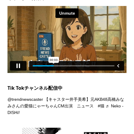
Tik Tokチャンネル配信中
@trendnewscaster
【キャスター井手美希】元AKB48高橋みな
みさんの愛猫にゃーちゃんCM出演 ニュース
#猫
♬ Neko -
DISH//