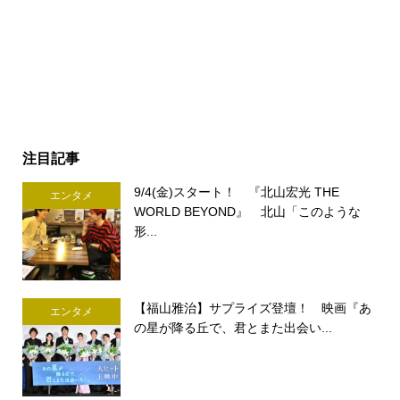
注目記事
9/4(金)スタート！ 『北山宏光 THE
エンタメ
WORLD BEYOND』 北山「このような
形...
【福山雅治】サプライズ登壇！ 映画『あ
エンタメ
の星が降る丘で、君とまた出会い...