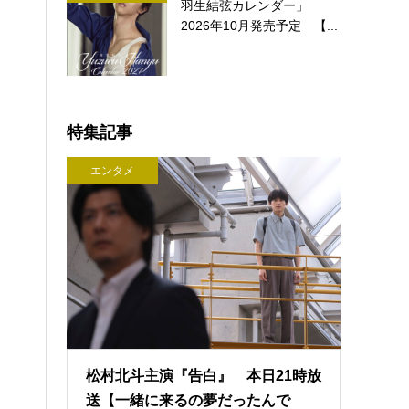
羽生結弦カレンダー」
2026年10月発売予定 【...
特集記事
エンタメ
松村北斗主演『告白』 本日21時放
送【一緒に来るの夢だったんで