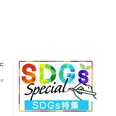
共に
動す