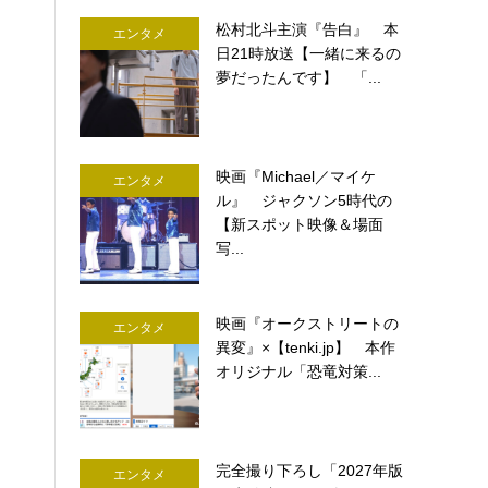
松村北斗主演『告白』 本
エンタメ
日21時放送【一緒に来るの
夢だったんです】 「...
映画『Michael／マイケ
エンタメ
ル』 ジャクソン5時代の
【新スポット映像＆場面
写...
映画『オークストリートの
エンタメ
異変』×【tenki.jp】 本作
オリジナル「恐竜対策...
完全撮り下ろし「2027年版
エンタメ