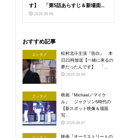
す】 「第5話あらすじ＆新場面...
2026.08.08
おすすめ記事
松村北斗主演『告白』 本
エンタメ
日21時放送【一緒に来るの
夢だったんです】 「...
2026.08.08
映画『Michael／マイケ
エンタメ
ル』 ジャクソン5時代の
【新スポット映像＆場面
写...
2026.08.07
映画『オークストリートの
エンタメ