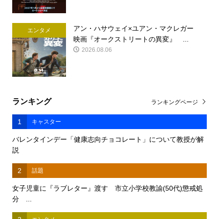
アン・ハサウェイ×ユアン・マクレガー
エンタメ
映画『オークストリートの異変』 ...
2026.08.06
ランキング
ランキングページ
1
キャスター
バレンタインデー「健康志向チョコレート」について教授が解
説
2
話題
女子児童に『ラブレター』渡す 市立小学校教諭(50代)懲戒処
分 ...