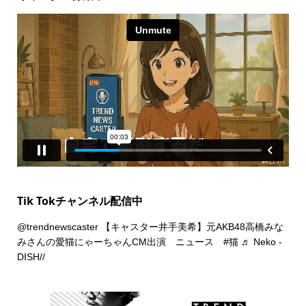
Tik Tokチャンネル配信中
@trendnewscaster
【キャスター井手美希】元AKB48高橋みな
みさんの愛猫にゃーちゃんCM出演 ニュース
#猫
♬ Neko -
DISH//