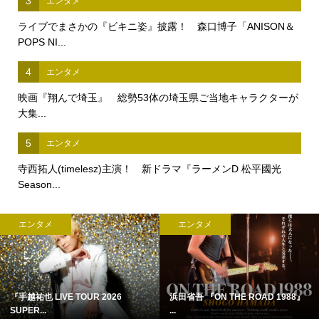
3
エンタメ
ライブでまさかの『ビキニ姿』披露！ 森口博子「ANISON＆
POPS NI...
4
エンタメ
映画『翔んで埼玉』 総勢53体の埼玉県ご当地キャラクターが
大集...
5
エンタメ
寺西拓人(timelesz)主演！ 新ドラマ『ラーメンD 松平國光
Season...
エンタメ
エンタメ
『手越祐也 LIVE TOUR 2026
浜田省吾 『ON THE ROAD 1988』
SUPER...
...