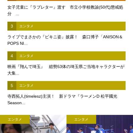
女子児童に『ラブレター』渡す 市立小学校教諭(50代)懲戒処
分 ...
3
エンタメ
ライブでまさかの『ビキニ姿』披露！ 森口博子「ANISON＆
POPS NI...
4
エンタメ
映画『翔んで埼玉』 総勢53体の埼玉県ご当地キャラクターが
大集...
5
エンタメ
寺西拓人(timelesz)主演！ 新ドラマ『ラーメンD 松平國光
Season...
エンタメ
エンタメ