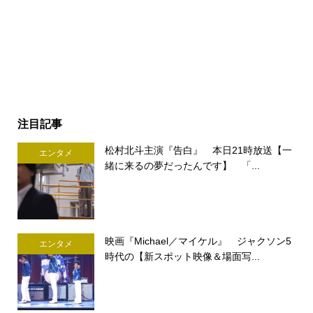
注目記事
松村北斗主演『告白』 本日21時放送【一
エンタメ
緒に来るの夢だったんです】 「...
映画『Michael／マイケル』 ジャクソン5
エンタメ
時代の【新スポット映像＆場面写...