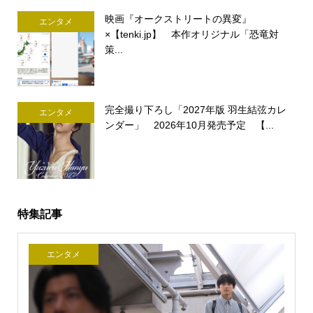
映画『オークストリートの異変』
エンタメ
×【tenki.jp】 本作オリジナル「恐竜対
策...
完全撮り下ろし「2027年版 羽生結弦カレ
エンタメ
ンダー」 2026年10月発売予定 【...
特集記事
エンタメ