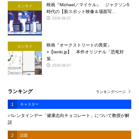
映画『Michael／マイケル』 ジャクソン5
エンタメ
時代の【新スポット映像＆場面写...
2026.08.07
映画『オークストリートの異変』
エンタメ
×【tenki.jp】 本作オリジナル「恐竜対
策...
2026.08.07
ランキング
ランキングページ
1
キャスター
バレンタインデー「健康志向チョコレート」について教授が解
説
2
話題