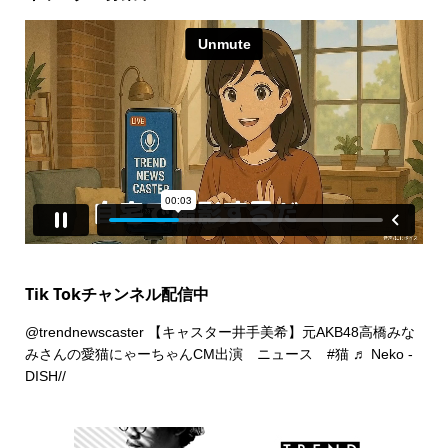
Tik Tokチャンネル配信中
@trendnewscaster
【キャスター井手美希】元AKB48高橋みな
みさんの愛猫にゃーちゃんCM出演 ニュース
#猫
♬ Neko -
DISH//