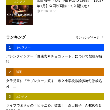
浜田省吾 『ON THE ROAD 1988』 【2027
エンタメ
年1月】全国映画館にて公開決定！ ...
2026.08.06
ランキング
ランキングページ
1
キャスター
バレンタインデー「健康志向チョコレート」について教授が解
説
2
話題
女子児童に『ラブレター』渡す 市立小学校教諭(50代)懲戒処
分 ...
3
エンタメ
ライブでまさかの『ビキニ姿』披露！ 森口博子「ANISON＆