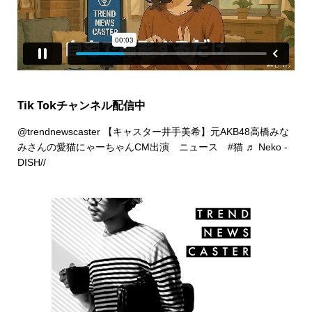
Tik Tokチャンネル配信中
@trendnewscaster
【キャスター井手美希】元AKB48高橋みな
みさんの愛猫にゃーちゃんCM出演 ニュース
#猫
♬ Neko -
DISH//