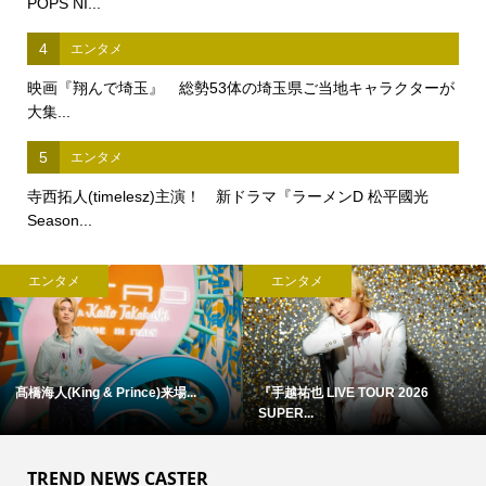
POPS NI...
4
エンタメ
映画『翔んで埼玉』 総勢53体の埼玉県ご当地キャラクターが
大集...
5
エンタメ
寺西拓人(timelesz)主演！ 新ドラマ『ラーメンD 松平國光
Season...
エンタメ
エンタメ
髙橋海人(King & Prince)来場...
『手越祐也 LIVE TOUR 2026
SUPER...
TREND NEWS CASTER