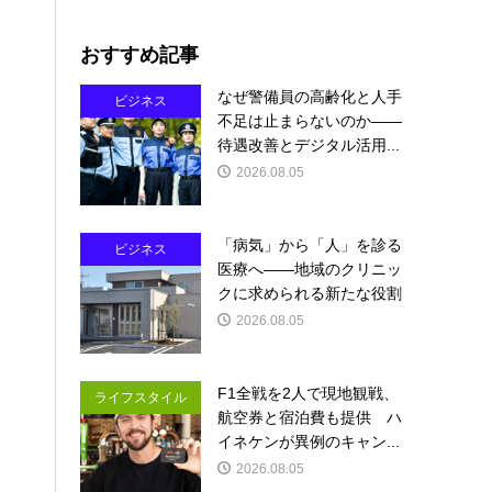
おすすめ記事
なぜ警備員の高齢化と人手
ビジネス
不足は止まらないのか――
待遇改善とデジタル活用...
2026.08.05
「病気」から「人」を診る
ビジネス
医療へ――地域のクリニッ
クに求められる新たな役割
2026.08.05
F1全戦を2人で現地観戦、
ライフスタイル
航空券と宿泊費も提供 ハ
イネケンが異例のキャン...
2026.08.05