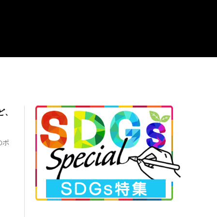
ど、
のポ