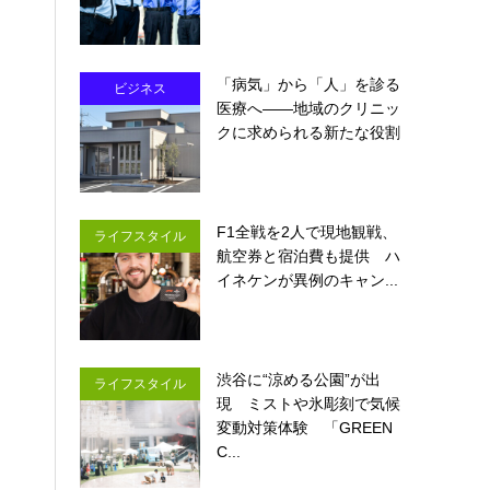
「病気」から「人」を診る
ビジネス
医療へ――地域のクリニッ
クに求められる新たな役割
F1全戦を2人で現地観戦、
ライフスタイル
航空券と宿泊費も提供 ハ
イネケンが異例のキャン...
渋谷に“涼める公園”が出
ライフスタイル
現 ミストや氷彫刻で気候
変動対策体験 「GREEN
C...