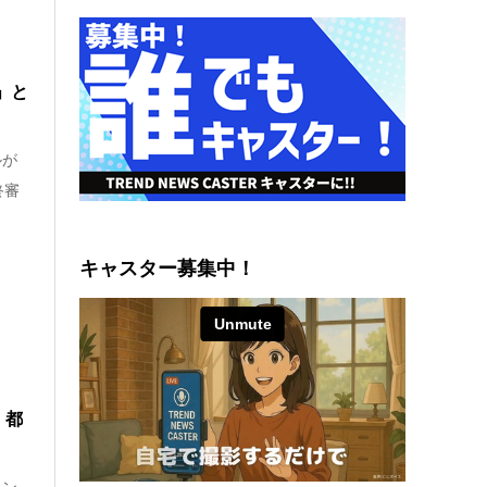
」と
ルが
終審
キャスター募集中！
」都
ベン