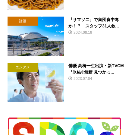
『サマソニ』で集団食中毒
話題
か！？ スタッフ31人救...
2024.08.19
俳優 高橋一生出演・新TVCM
エンタメ
『氷結®無糖 見つかっ...
2023.07.04