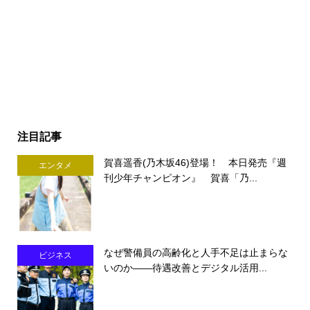
注目記事
賀喜遥香(乃木坂46)登場！ 本日発売『週
エンタメ
刊少年チャンピオン』 賀喜「乃...
なぜ警備員の高齢化と人手不足は止まらな
ビジネス
いのか――待遇改善とデジタル活用...