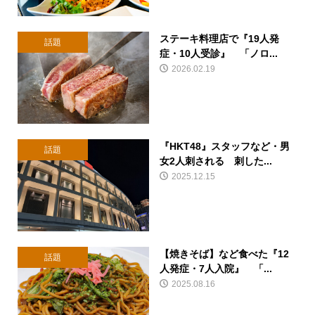
ステーキ料理店で『19人発
話題
症・10人受診』 「ノロ...
2026.02.19
『HKT48』スタッフなど・男
話題
女2人刺される 刺した...
2025.12.15
【焼きそば】など食べた『12
話題
人発症・7人入院』 「...
2025.08.16