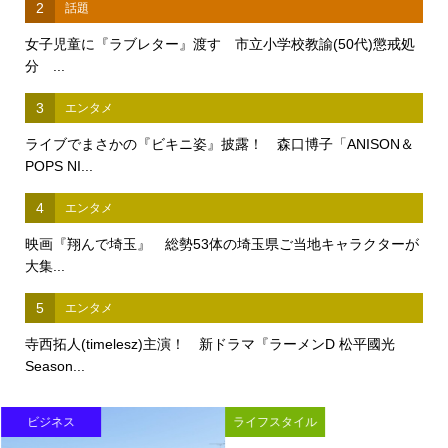
2
話題
女子児童に『ラブレター』渡す 市立小学校教諭(50代)懲戒処
分 ...
3
エンタメ
ライブでまさかの『ビキニ姿』披露！ 森口博子「ANISON＆
POPS NI...
4
エンタメ
映画『翔んで埼玉』 総勢53体の埼玉県ご当地キャラクターが
大集...
5
エンタメ
寺西拓人(timelesz)主演！ 新ドラマ『ラーメンD 松平國光
Season...
ビジネス
ライフスタイル