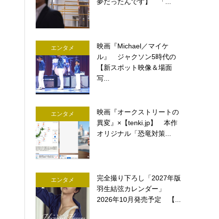
夢だったんです】 「...
映画『Michael／マイケ
エンタメ
ル』 ジャクソン5時代の
【新スポット映像＆場面
写...
映画『オークストリートの
エンタメ
異変』×【tenki.jp】 本作
オリジナル「恐竜対策...
完全撮り下ろし「2027年版
エンタメ
羽生結弦カレンダー」
2026年10月発売予定 【...