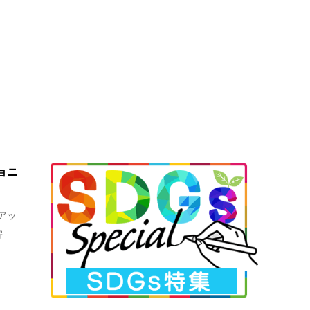
ョニ
アッ
寄