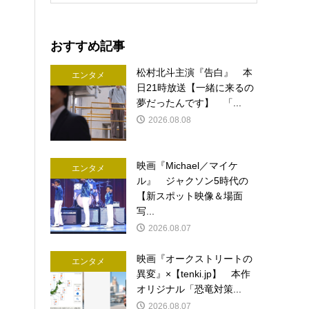
おすすめ記事
松村北斗主演『告白』 本
エンタメ
日21時放送【一緒に来るの
夢だったんです】 「...
2026.08.08
映画『Michael／マイケ
エンタメ
ル』 ジャクソン5時代の
【新スポット映像＆場面
写...
2026.08.07
映画『オークストリートの
エンタメ
異変』×【tenki.jp】 本作
オリジナル「恐竜対策...
2026.08.07