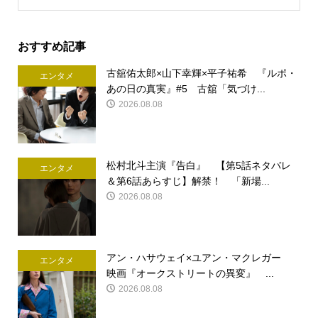
おすすめ記事
古舘佑太郎×山下幸輝×平子祐希 『ルポ・
エンタメ
あの日の真実』#5 古舘「気づけ...
2026.08.08
松村北斗主演『告白』 【第5話ネタバレ
エンタメ
＆第6話あらすじ】解禁！ 「新場...
2026.08.08
アン・ハサウェイ×ユアン・マクレガー
エンタメ
映画『オークストリートの異変』 ...
2026.08.08