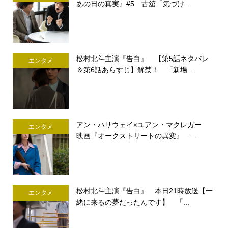
あの日の真実』#5 古舘「気づけ...
松村北斗主演『告白』 【第5話ネタバレ
エンタメ
＆第6話あらすじ】解禁！ 「新場...
アン・ハサウェイ×ユアン・マクレガー
エンタメ
映画『オークストリートの異変』 ...
松村北斗主演『告白』 本日21時放送【一
エンタメ
緒に来るの夢だったんです】 「...