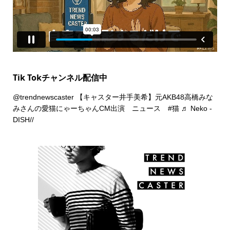
Tik Tokチャンネル配信中
@trendnewscaster
【キャスター井手美希】元AKB48高橋みな
みさんの愛猫にゃーちゃんCM出演 ニュース
#猫
♬ Neko -
DISH//