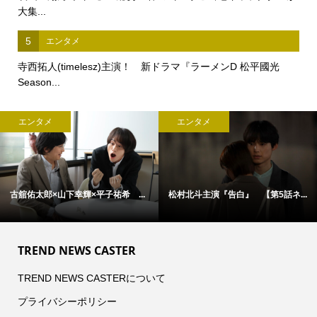
大集...
5
エンタメ
寺西拓人(timelesz)主演！ 新ドラマ『ラーメンD 松平國光
Season...
エンタメ
エンタメ
古舘佑太郎×山下幸輝×平子祐希 ...
松村北斗主演『告白』 【第5話ネ...
TREND NEWS CASTER
TREND NEWS CASTERについて
プライバシーポリシー