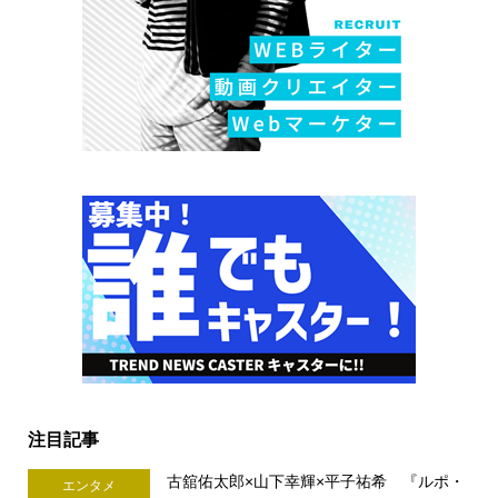
注目記事
古舘佑太郎×山下幸輝×平子祐希 『ルポ・
エンタメ