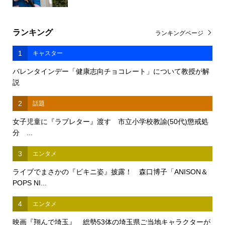
ランキング
ランキングページ
1
キャスター
バレンタインデー「健康志向チョコレート」について教授が解
説
2
話題
女子児童に『ラブレター』渡す 市立小学校教諭(50代)懲戒処
分 ...
3
エンタメ
ライブでまさかの『ビキニ姿』披露！ 森口博子「ANISON＆
POPS NI...
4
エンタメ
映画『翔んで埼玉』 総勢53体の埼玉県ご当地キャラクターが