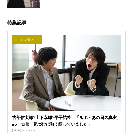
特集記事
エンタメ
古舘佑太郎×山下幸輝×平子祐希 『ルポ・あの日の真実』
#5 古舘「気づけば熱く語っていました」
2026.08.08