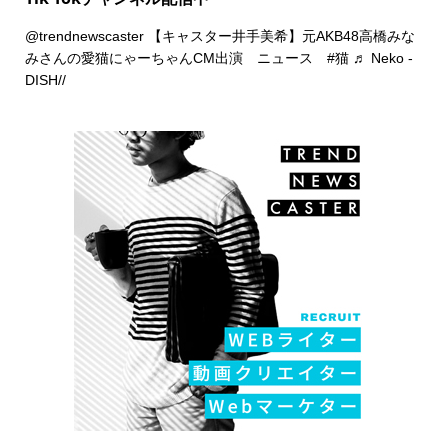
@trendnewscaster
【キャスター井手美希】元AKB48高橋みな
みさんの愛猫にゃーちゃんCM出演 ニュース
#猫
♬ Neko -
DISH//