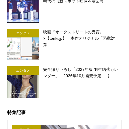
時代の【新スポット映像＆場面写...
映画『オークストリートの異変』
エンタメ
×【tenki.jp】 本作オリジナル「恐竜対
策...
完全撮り下ろし「2027年版 羽生結弦カレ
エンタメ
ンダー」 2026年10月発売予定 【...
特集記事