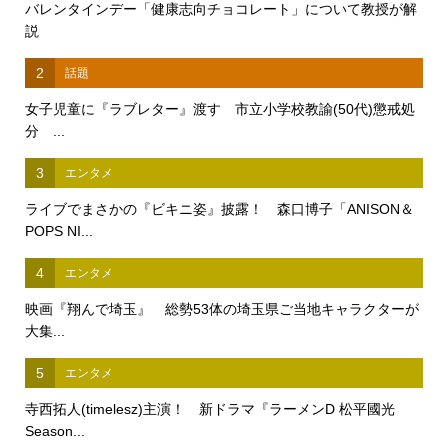
バレンタインデー「健康志向チョコレート」について教授が解
説
2
話題
女子児童に『ラブレター』渡す 市立小学校教諭(50代)懲戒処
分 ...
3
エンタメ
ライブでまさかの『ビキニ姿』披露！ 森口博子「ANISON＆
POPS NI...
4
エンタメ
映画『翔んで埼玉』 総勢53体の埼玉県ご当地キャラクターが
大集...
5
エンタメ
寺西拓人(timelesz)主演！ 新ドラマ『ラーメンD 松平國光
Season...