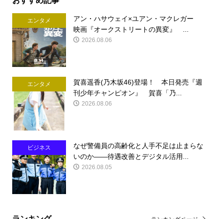
アン・ハサウェイ×ユアン・マクレガー
エンタメ
映画『オークストリートの異変』 ...
2026.08.06
賀喜遥香(乃木坂46)登場！ 本日発売『週
エンタメ
刊少年チャンピオン』 賀喜「乃...
2026.08.06
なぜ警備員の高齢化と人手不足は止まらな
ビジネス
いのか――待遇改善とデジタル活用...
2026.08.05
ランキング