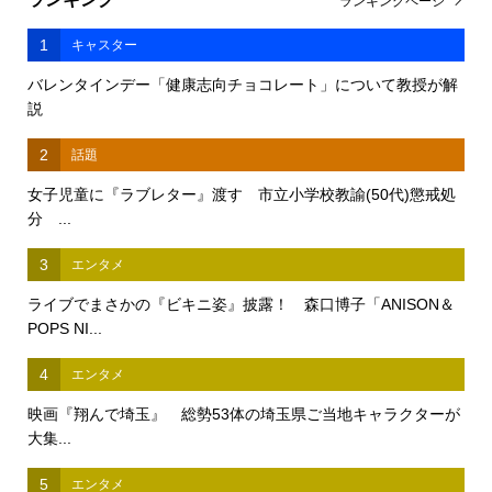
ランキングページ
1
キャスター
バレンタインデー「健康志向チョコレート」について教授が解
説
2
話題
女子児童に『ラブレター』渡す 市立小学校教諭(50代)懲戒処
分 ...
3
エンタメ
ライブでまさかの『ビキニ姿』披露！ 森口博子「ANISON＆
POPS NI...
4
エンタメ
映画『翔んで埼玉』 総勢53体の埼玉県ご当地キャラクターが
大集...
5
エンタメ