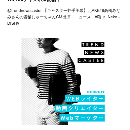
@trendnewscaster
【キャスター井手美希】元AKB48高橋みな
みさんの愛猫にゃーちゃんCM出演 ニュース
#猫
♬ Neko -
DISH//