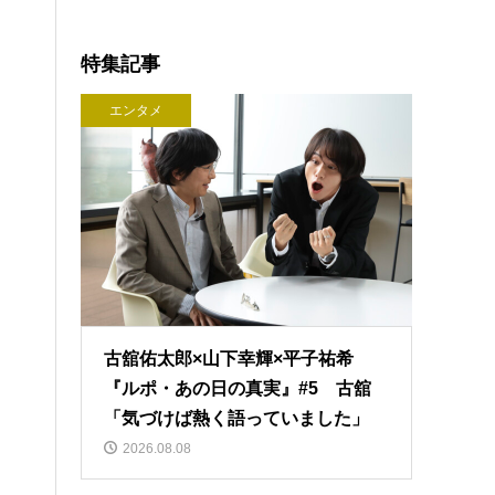
特集記事
エンタメ
古舘佑太郎×山下幸輝×平子祐希
『ルポ・あの日の真実』#5 古舘
「気づけば熱く語っていました」
2026.08.08