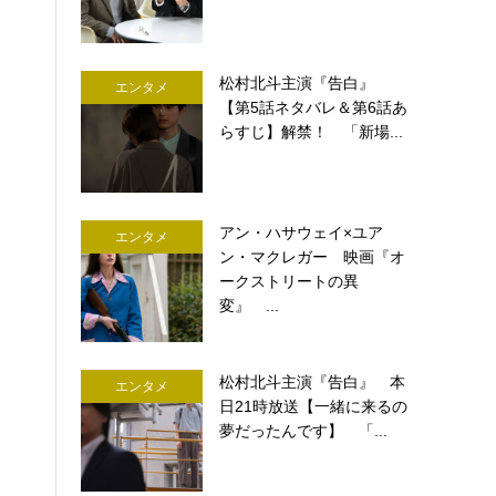
松村北斗主演『告白』
エンタメ
【第5話ネタバレ＆第6話あ
らすじ】解禁！ 「新場...
アン・ハサウェイ×ユア
エンタメ
ン・マクレガー 映画『オ
ークストリートの異
変』 ...
松村北斗主演『告白』 本
エンタメ
日21時放送【一緒に来るの
夢だったんです】 「...