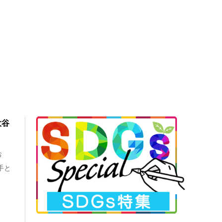
大谷
お
手と