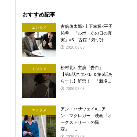
おすすめ記事
古舘佑太郎×山下幸輝×平子
エンタメ
祐希 『ルポ・あの日の真
実』#5 古舘「気づけ...
2026.08.08
松村北斗主演『告白』
エンタメ
【第5話ネタバレ＆第6話あ
らすじ】解禁！ 「新場...
2026.08.08
アン・ハサウェイ×ユア
エンタメ
ン・マクレガー 映画『オ
ークストリートの異
変』 ...
2026.08.08