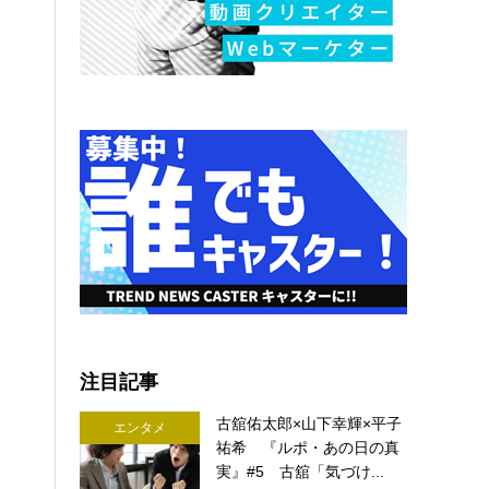
注目記事
古舘佑太郎×山下幸輝×平子
エンタメ
祐希 『ルポ・あの日の真
実』#5 古舘「気づけ...