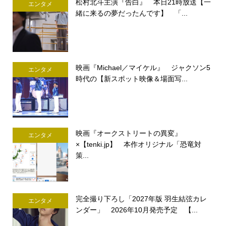
松村北斗主演『告白』 本日21時放送【一
エンタメ
緒に来るの夢だったんです】 「...
映画『Michael／マイケル』 ジャクソン5
エンタメ
時代の【新スポット映像＆場面写...
映画『オークストリートの異変』
エンタメ
×【tenki.jp】 本作オリジナル「恐竜対
策...
完全撮り下ろし「2027年版 羽生結弦カレ
エンタメ
ンダー」 2026年10月発売予定 【...