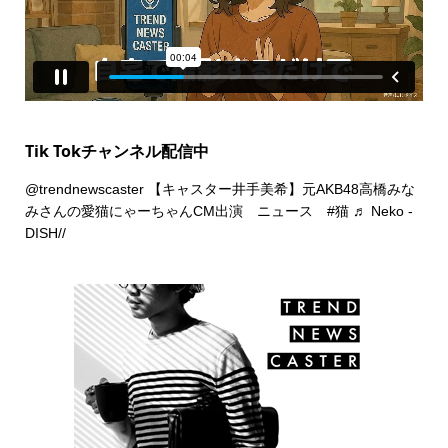
Tik Tokチャンネル配信中
@trendnewscaster
【キャスター井手美希】元AKB48高橋みな
みさんの愛猫にゃーちゃんCM出演 ニュース
#猫
♬ Neko -
DISH//