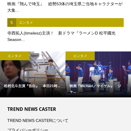
映画『翔んで埼玉』 総勢53体の埼玉県ご当地キャラクターが
大集...
5
エンタメ
寺西拓人(timelesz)主演！ 新ドラマ『ラーメンD 松平國光
Season...
エンタメ
エンタメ
松村北斗主演『告白』 本日21時...
映画『Michael／マイケル』 ジ
ャ...
TREND NEWS CASTER
TREND NEWS CASTERについて
プライバシーポリシー