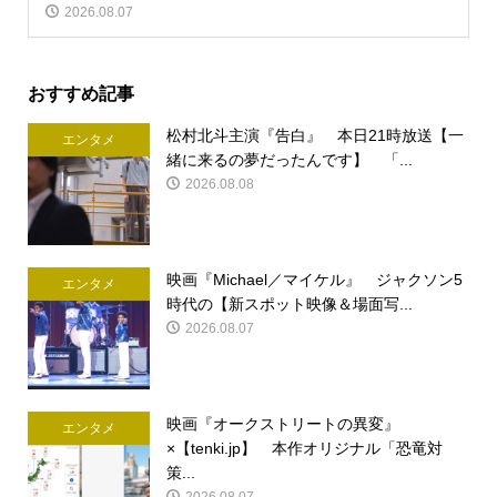
2026.08.07
おすすめ記事
松村北斗主演『告白』 本日21時放送【一
エンタメ
緒に来るの夢だったんです】 「...
2026.08.08
映画『Michael／マイケル』 ジャクソン5
エンタメ
時代の【新スポット映像＆場面写...
2026.08.07
映画『オークストリートの異変』
エンタメ
×【tenki.jp】 本作オリジナル「恐竜対
策...