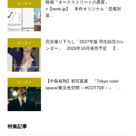
映画『オークストリートの異変』
エンタメ
×【tenki.jp】 本作オリジナル「恐竜対
策...
完全撮り下ろし「2027年版 羽生結弦カレ
エンタメ
ンダー」 2026年10月発売予定 【...
【中島裕翔】初写真展 『7okyo color
エンタメ
space/東京色空間 ～#COT7DF～』 ...
特集記事