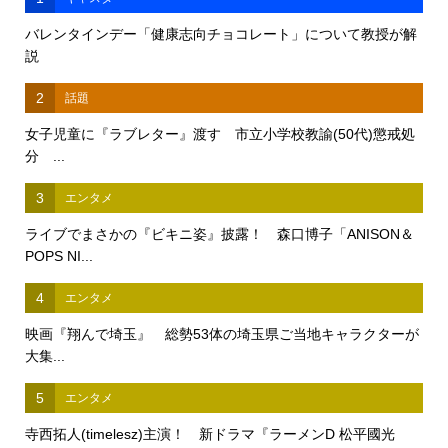
バレンタインデー「健康志向チョコレート」について教授が解
説
2
話題
女子児童に『ラブレター』渡す 市立小学校教諭(50代)懲戒処
分 ...
3
エンタメ
ライブでまさかの『ビキニ姿』披露！ 森口博子「ANISON＆
POPS NI...
4
エンタメ
映画『翔んで埼玉』 総勢53体の埼玉県ご当地キャラクターが
大集...
5
エンタメ
寺西拓人(timelesz)主演！ 新ドラマ『ラーメンD 松平國光