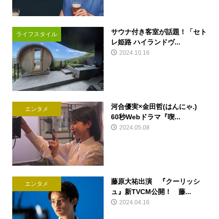
サウナ付き客室が話題！「セト
ライフスタイル
レ姫路 ハイランドヴ...
2024.10.16
河合優実×金田哲(はんにゃ.)
エンタメ
60秒Webドラマ『喫...
2024.05.08
藤原大祐出演 『クーリッシ
エンタメ
ュ』新TVCM公開！ 藤...
2024.04.16