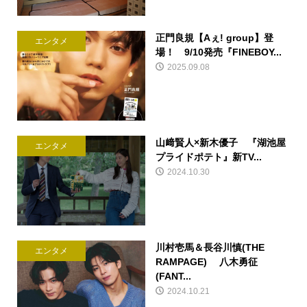
正門良規【Aぇ! group】登
エンタメ
場！ 9/10発売『FINEBOY...
2025.09.08
山﨑賢人×新木優子 『湖池屋
エンタメ
プライドポテト』新TV...
2024.10.30
川村壱馬＆長谷川慎(THE
エンタメ
RAMPAGE) 八木勇征
(FANT...
2024.10.21