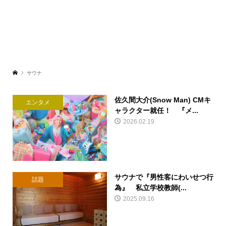
サウナ
佐久間大介(Snow Man) CMキ
エンタメ
ャラクター就任！ 『メ...
2026.02.19
サウナで『男性客にわいせつ行
話題
為』 私立学校教師(...
2025.09.16