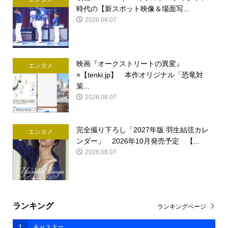
時代の【新スポット映像＆場面写...
2026.08.07
映画『オークストリートの異変』
エンタメ
×【tenki.jp】 本作オリジナル「恐竜対
策...
2026.08.07
完全撮り下ろし「2027年版 羽生結弦カレ
エンタメ
ンダー」 2026年10月発売予定 【...
2026.08.07
ランキング
ランキングページ
1
キャスター