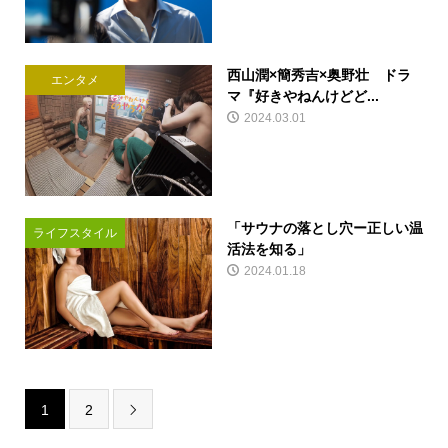
西山潤×簡秀吉×奥野壮 ドラ
エンタメ
マ『好きやねんけどど...
2024.03.01
「サウナの落とし穴ー正しい温
ライフスタイル
活法を知る」
2024.01.18
1
2
