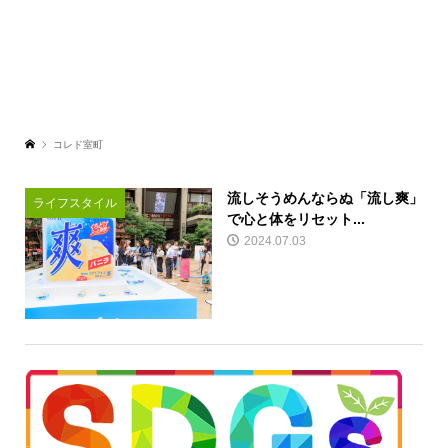
コレド室町
流しそうめんならぬ「流し爽」
ライフスタイル
で心と体をリセット...
2024.07.03