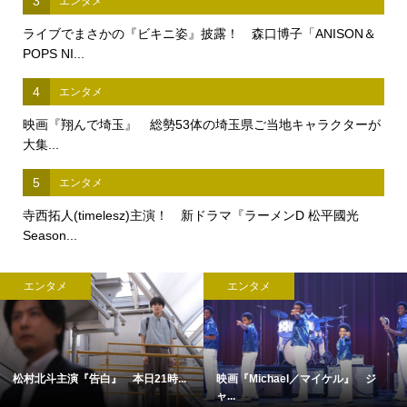
3
エンタメ
ライブでまさかの『ビキニ姿』披露！ 森口博子「ANISON＆
POPS NI...
4
エンタメ
映画『翔んで埼玉』 総勢53体の埼玉県ご当地キャラクターが
大集...
5
エンタメ
寺西拓人(timelesz)主演！ 新ドラマ『ラーメンD 松平國光
Season...
エンタメ
エンタメ
松村北斗主演『告白』 本日21時...
映画『Michael／マイケル』 ジ
ャ...