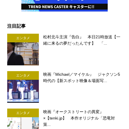
注目記事
松村北斗主演『告白』 本日21時放送【一
エンタメ
緒に来るの夢だったんです】 「...
映画『Michael／マイケル』 ジャクソン5
エンタメ
時代の【新スポット映像＆場面写...
映画『オークストリートの異変』
エンタメ
×【tenki.jp】 本作オリジナル「恐竜対
策...