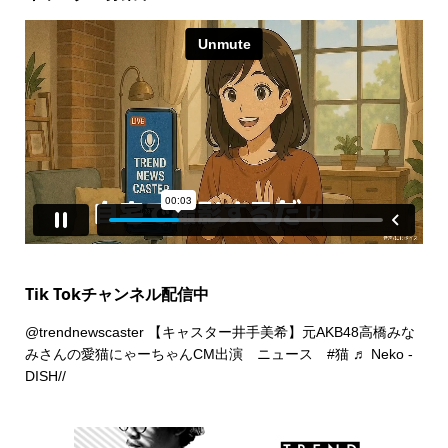
Tik Tokチャンネル配信中
@trendnewscaster
【キャスター井手美希】元AKB48高橋みな
みさんの愛猫にゃーちゃんCM出演 ニュース
#猫
♬ Neko -
DISH//