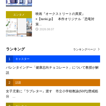
映画『オークストリートの異変』
エンタメ
×【tenki.jp】 本作オリジナル「恐竜対
策...
2026.08.07
ランキング
ランキングページ
1
キャスター
バレンタインデー「健康志向チョコレート」について教授が解
説
2
話題
女子児童に『ラブレター』渡す 市立小学校教諭(50代)懲戒処
分 ...