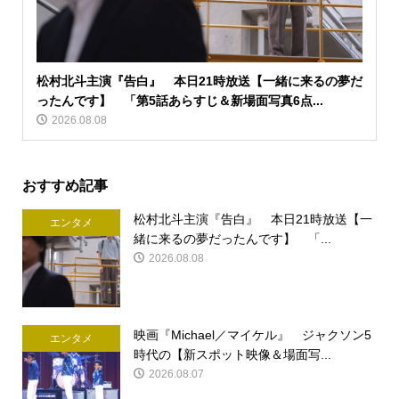
松村北斗主演『告白』 本日21時放送【一緒に来るの夢だ
ったんです】 「第5話あらすじ＆新場面写真6点...
2026.08.08
おすすめ記事
松村北斗主演『告白』 本日21時放送【一
エンタメ
緒に来るの夢だったんです】 「...
2026.08.08
映画『Michael／マイケル』 ジャクソン5
エンタメ
時代の【新スポット映像＆場面写...
2026.08.07