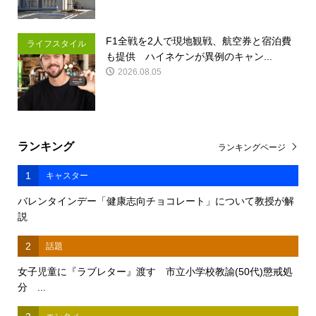
F1全戦を2人で現地観戦、航空券と宿泊費
ライフスタイル
も提供 ハイネケンが異例のキャン...
2026.08.05
ランキング
ランキングページ
1
キャスター
バレンタインデー「健康志向チョコレート」について教授が解
説
2
話題
女子児童に『ラブレター』渡す 市立小学校教諭(50代)懲戒処
分 ...