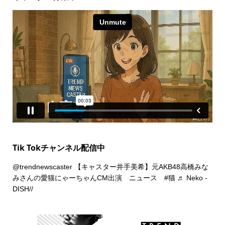
Tik Tokチャンネル配信中
@trendnewscaster
【キャスター井手美希】元AKB48高橋みな
みさんの愛猫にゃーちゃんCM出演 ニュース
#猫
♬ Neko -
DISH//