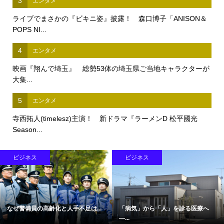
3
エンタメ
ライブでまさかの『ビキニ姿』披露！ 森口博子「ANISON＆
POPS NI...
4
エンタメ
映画『翔んで埼玉』 総勢53体の埼玉県ご当地キャラクターが
大集...
5
エンタメ
寺西拓人(timelesz)主演！ 新ドラマ『ラーメンD 松平國光
Season...
ビジネス
ビジネス
なぜ警備員の高齢化と人手不足は...
「病気」から「人」を診る医療へ
―...