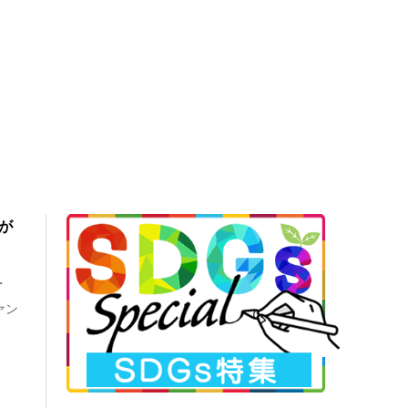
が
・
ァン