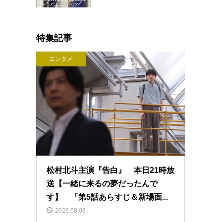
特集記事
エンタメ
松村北斗主演『告白』 本日21時放
送【一緒に来るの夢だったんで
す】 「第5話あらすじ＆新場面...
2026.08.08