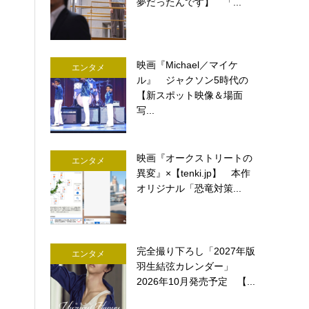
夢だったんです】 「...
映画『Michael／マイケ
エンタメ
ル』 ジャクソン5時代の
【新スポット映像＆場面
写...
映画『オークストリートの
エンタメ
異変』×【tenki.jp】 本作
オリジナル「恐竜対策...
完全撮り下ろし「2027年版
エンタメ
羽生結弦カレンダー」
2026年10月発売予定 【...