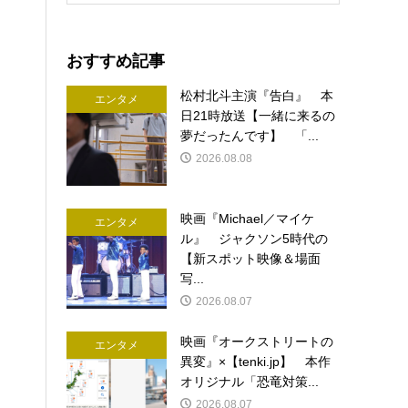
おすすめ記事
松村北斗主演『告白』 本
エンタメ
日21時放送【一緒に来るの
夢だったんです】 「...
2026.08.08
映画『Michael／マイケ
エンタメ
ル』 ジャクソン5時代の
【新スポット映像＆場面
写...
2026.08.07
映画『オークストリートの
エンタメ
異変』×【tenki.jp】 本作
オリジナル「恐竜対策...
2026.08.07