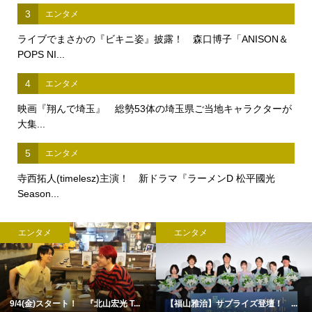
3
エンタメ
ライブでまさかの『ビキニ姿』披露！ 森口博子「ANISON＆
POPS NI...
4
エンタメ
映画『翔んで埼玉』 総勢53体の埼玉県ご当地キャラクターが
大集...
5
エンタメ
寺西拓人(timelesz)主演！ 新ドラマ『ラーメンD 松平國光
Season...
エンタメ
エンタメ
9/4(金)スタート！ 『北山宏光 T...
【福山雅治】サプライズ登壇！ ...