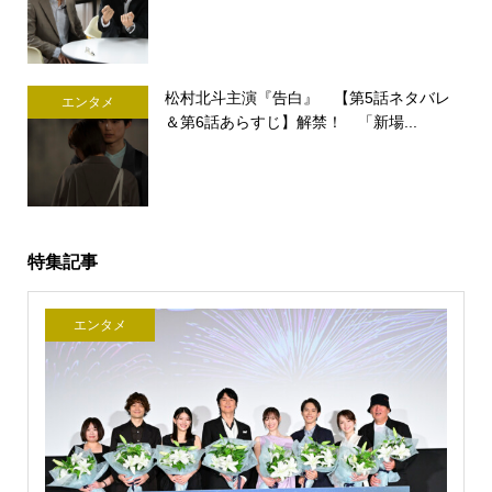
松村北斗主演『告白』 【第5話ネタバレ
エンタメ
＆第6話あらすじ】解禁！ 「新場...
特集記事
エンタメ