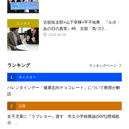
古舘佑太郎×山下幸輝×平子祐希 『ルポ・
エンタメ
あの日の真実』#5 古舘「気づけ...
2026.08.08
ランキング
ランキングページ
1
キャスター
バレンタインデー「健康志向チョコレート」について教授が解
説
2
話題
女子児童に『ラブレター』渡す 市立小学校教諭(50代)懲戒処
分 ...