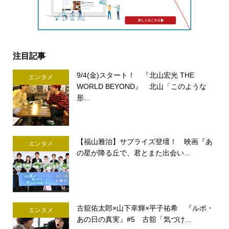
注目記事
9/4(金)スタート！ 『北山宏光 THE
エンタメ
WORLD BEYOND』 北山「このような
形...
【福山雅治】サプライズ登壇！ 映画『あ
エンタメ
の星が降る丘で、君とまた出会い...
古舘佑太郎×山下幸輝×平子祐希 『ルポ・
エンタメ
あの日の真実』#5 古舘「気づけ...