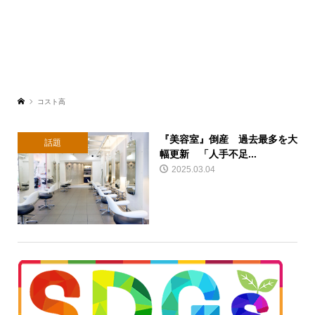
コスト高
『美容室』倒産 過去最多を大
話題
幅更新 「人手不足...
2025.03.04