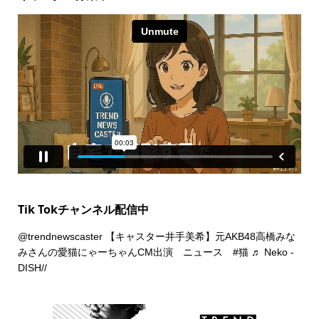
Tik Tokチャンネル配信中
@trendnewscaster
【キャスター井手美希】元AKB48高橋みな
みさんの愛猫にゃーちゃんCM出演 ニュース
#猫
♬ Neko -
DISH//