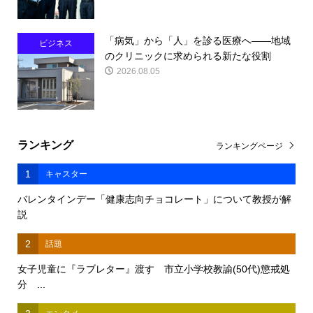
「病気」から「人」を診る医療へ――地域
ビジネス
のクリニックに求められる新たな役割
2026.08.05
ランキング
ランキングページ
1
キャスター
バレンタインデー「健康志向チョコレート」について教授が解
説
2
話題
女子児童に『ラブレター』渡す 市立小学校教諭(50代)懲戒処
分 ...