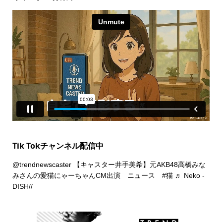
Tik Tokチャンネル配信中
@trendnewscaster
【キャスター井手美希】元AKB48高橋みな
みさんの愛猫にゃーちゃんCM出演 ニュース
#猫
♬ Neko -
DISH//