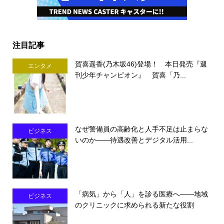
注目記事
賀喜遥香(乃木坂46)登場！ 本日発売『週
エンタメ
刊少年チャンピオン』 賀喜「乃...
なぜ警備員の高齢化と人手不足は止まらな
ビジネス
いのか――待遇改善とデジタル活用...
「病気」から「人」を診る医療へ――地域
ビジネス
のクリニックに求められる新たな役割