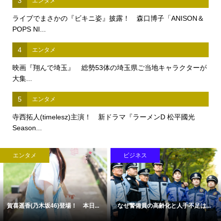
3
エンタメ
ライブでまさかの『ビキニ姿』披露！ 森口博子「ANISON＆
POPS NI...
4
エンタメ
映画『翔んで埼玉』 総勢53体の埼玉県ご当地キャラクターが
大集...
5
エンタメ
寺西拓人(timelesz)主演！ 新ドラマ『ラーメンD 松平國光
Season...
エンタメ
ビジネス
賀喜遥香(乃木坂46)登場！ 本日...
なぜ警備員の高齢化と人手不足は...