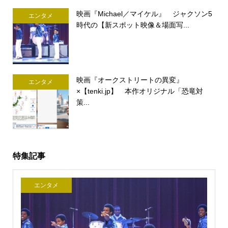
映画『Michael／マイケル』 ジャクソン5
エンタメ
時代の【新スポット映像＆場面写...
映画『オークストリートの異変』
エンタメ
×【tenki.jp】 本作オリジナル「恐竜対
策...
特集記事
エンタメ