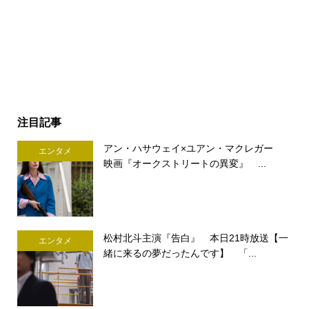
注目記事
アン・ハサウェイ×ユアン・マクレガー
エンタメ
映画『オークストリートの異変』 ...
松村北斗主演『告白』 本日21時放送【一
エンタメ
緒に来るの夢だったんです】 「...