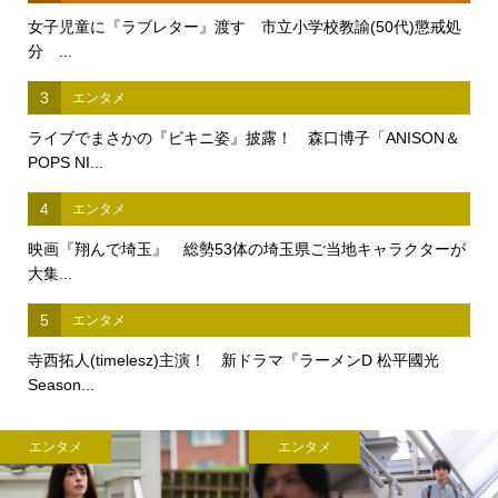
女子児童に『ラブレター』渡す 市立小学校教諭(50代)懲戒処
分 ...
3
エンタメ
ライブでまさかの『ビキニ姿』披露！ 森口博子「ANISON＆
POPS NI...
4
エンタメ
映画『翔んで埼玉』 総勢53体の埼玉県ご当地キャラクターが
大集...
5
エンタメ
寺西拓人(timelesz)主演！ 新ドラマ『ラーメンD 松平國光
Season...
エンタメ
エンタメ