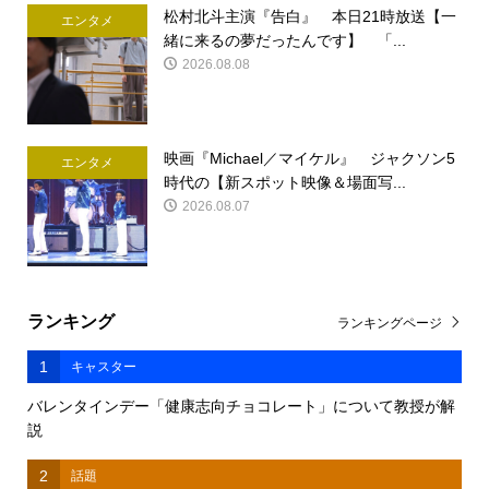
松村北斗主演『告白』 本日21時放送【一
エンタメ
緒に来るの夢だったんです】 「...
2026.08.08
映画『Michael／マイケル』 ジャクソン5
エンタメ
時代の【新スポット映像＆場面写...
2026.08.07
ランキング
ランキングページ
1
キャスター
バレンタインデー「健康志向チョコレート」について教授が解
説
2
話題