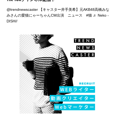
@trendnewscaster
【キャスター井手美希】元AKB48高橋みな
みさんの愛猫にゃーちゃんCM出演 ニュース
#猫
♬ Neko -
DISH//