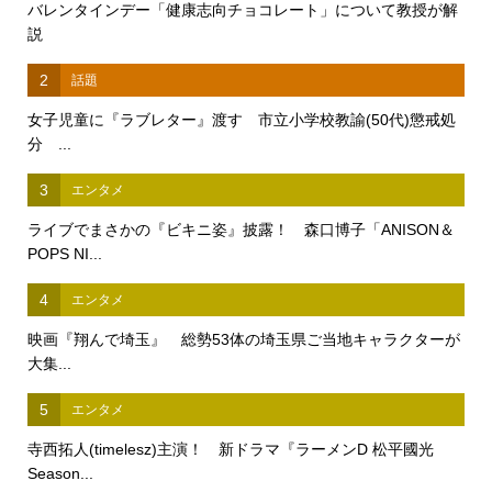
バレンタインデー「健康志向チョコレート」について教授が解
説
2
話題
女子児童に『ラブレター』渡す 市立小学校教諭(50代)懲戒処
分 ...
3
エンタメ
ライブでまさかの『ビキニ姿』披露！ 森口博子「ANISON＆
POPS NI...
4
エンタメ
映画『翔んで埼玉』 総勢53体の埼玉県ご当地キャラクターが
大集...
5
エンタメ
寺西拓人(timelesz)主演！ 新ドラマ『ラーメンD 松平國光
Season...