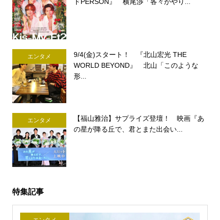
ドPERSON』 横尾渉「各々がやり...
9/4(金)スタート！ 『北山宏光 THE
エンタメ
WORLD BEYOND』 北山「このような
形...
【福山雅治】サプライズ登壇！ 映画『あ
エンタメ
の星が降る丘で、君とまた出会い...
特集記事