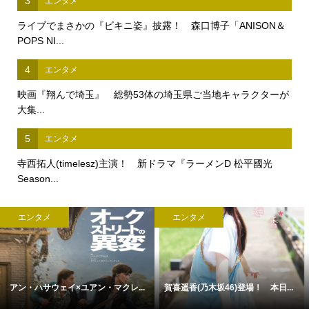
3
エンタメ
ライブでまさかの『ビキニ姿』披露！ 森口博子「ANISON＆
POPS NI...
4
エンタメ
映画『翔んで埼玉』 総勢53体の埼玉県ご当地キャラクターが
大集...
5
エンタメ
寺西拓人(timelesz)主演！ 新ドラマ『ラーメンD 松平國光
Season...
エンタメ
エンタメ
アン・ハサウェイ×ユアン・マクレ...
賀喜遥香(乃木坂46)登場！ 本日...