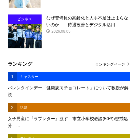
なぜ警備員の高齢化と人手不足は止まらな
ビジネス
いのか――待遇改善とデジタル活用...
2026.08.05
ランキング
ランキングページ
1
キャスター
バレンタインデー「健康志向チョコレート」について教授が解
説
2
話題
女子児童に『ラブレター』渡す 市立小学校教諭(50代)懲戒処
分 ...