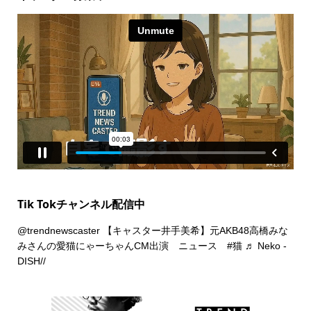
Tik Tokチャンネル配信中
@trendnewscaster
【キャスター井手美希】元AKB48高橋みな
みさんの愛猫にゃーちゃんCM出演 ニュース
#猫
♬ Neko -
DISH//