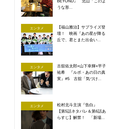
BEYOND』 北山「このよ
うな形...
【福山雅治】サプライズ登
エンタメ
壇！ 映画『あの星が降る
丘で、君とまた出会い...
古舘佑太郎×山下幸輝×平子
エンタメ
祐希 『ルポ・あの日の真
実』#5 古舘「気づけ...
松村北斗主演『告白』
エンタメ
【第5話ネタバレ＆第6話あ
らすじ】解禁！ 「新場...