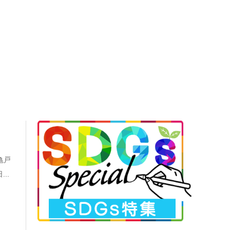
亀戸
..