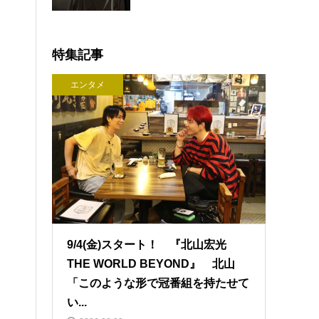
特集記事
エンタメ
9/4(金)スタート！ 『北山宏光
THE WORLD BEYOND』 北山
「このような形で冠番組を持たせて
い...