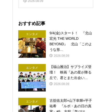
2026.08.09
おすすめ記事
9/4(金)スタート！ 『北山
エンタメ
宏光 THE WORLD
BEYOND』 北山「このよ
うな形...
2026.08.09
【福山雅治】サプライズ登
エンタメ
壇！ 映画『あの星が降る
丘で、君とまた出会い...
2026.08.09
古舘佑太郎×山下幸輝×平子
エンタメ
祐希 『ルポ・あの日の真
実』#5 古舘「気づけ...