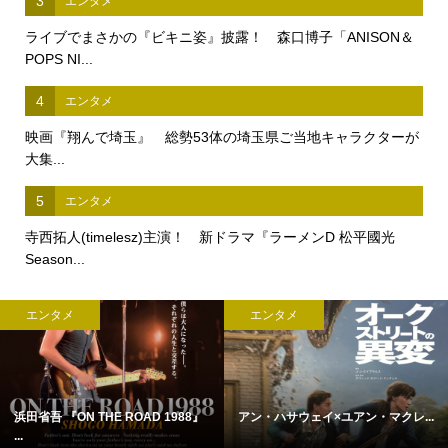
3
エンタメ
ライブでまさかの『ビキニ姿』披露！ 森口博子「ANISON＆
POPS NI...
4
エンタメ
映画『翔んで埼玉』 総勢53体の埼玉県ご当地キャラクターが
大集...
5
エンタメ
寺西拓人(timelesz)主演！ 新ドラマ『ラーメンD 松平國光
Season...
エンタメ
エンタメ
浜田省吾 『ON THE ROAD 1988』
アン・ハサウェイ×ユアン・マクレ...
...