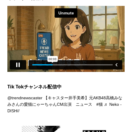
Tik Tokチャンネル配信中
@trendnewscaster
【キャスター井手美希】元AKB48高橋みな
みさんの愛猫にゃーちゃんCM出演 ニュース
#猫
♬ Neko -
DISH//