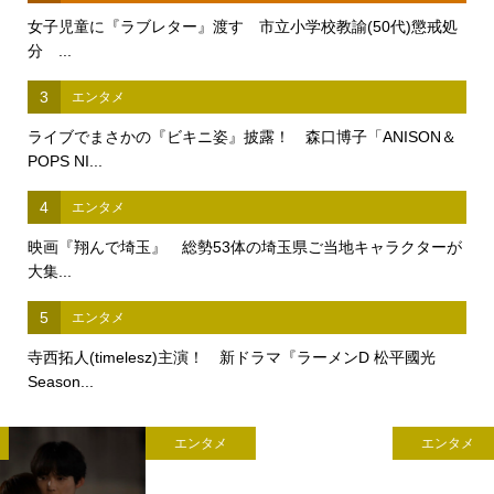
女子児童に『ラブレター』渡す 市立小学校教諭(50代)懲戒処
分 ...
3
エンタメ
ライブでまさかの『ビキニ姿』披露！ 森口博子「ANISON＆
POPS NI...
4
エンタメ
映画『翔んで埼玉』 総勢53体の埼玉県ご当地キャラクターが
大集...
5
エンタメ
寺西拓人(timelesz)主演！ 新ドラマ『ラーメンD 松平國光
Season...
エンタメ
エンタメ