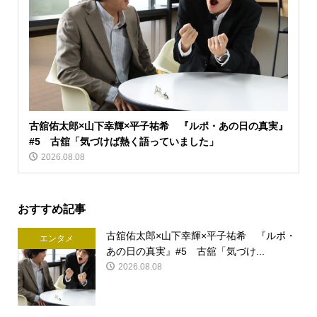
古舘佑太郎×山下幸輝×平子祐希 『ルポ・あの日の真実』
#5 古舘「気づけば熱く語っていました」
2026.08.08
おすすめ記事
古舘佑太郎×山下幸輝×平子祐希 『ルポ・
エンタメ
あの日の真実』#5 古舘「気づけ...
2026.08.08