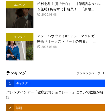
松村北斗主演『告白』 【第5話ネタバレ
エンタメ
＆第6話あらすじ】解禁！ 「新場...
2026.08.08
アン・ハサウェイ×ユアン・マクレガー
エンタメ
映画『オークストリートの異変』 ...
2026.08.08
ランキング
ランキングページ
1
キャスター
バレンタインデー「健康志向チョコレート」について教授が解
説
2
話題