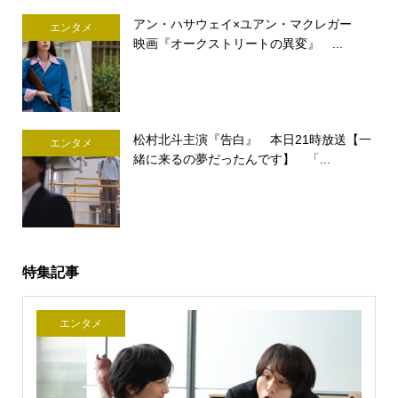
アン・ハサウェイ×ユアン・マクレガー
エンタメ
映画『オークストリートの異変』 ...
松村北斗主演『告白』 本日21時放送【一
エンタメ
緒に来るの夢だったんです】 「...
特集記事
エンタメ