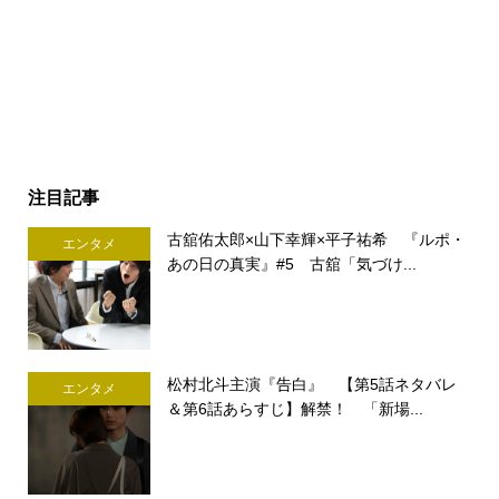
注目記事
古舘佑太郎×山下幸輝×平子祐希 『ルポ・
エンタメ
あの日の真実』#5 古舘「気づけ...
松村北斗主演『告白』 【第5話ネタバレ
エンタメ
＆第6話あらすじ】解禁！ 「新場...