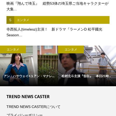
映画『翔んで埼玉』 総勢53体の埼玉県ご当地キャラクターが
大集...
5
エンタメ
寺西拓人(timelesz)主演！ 新ドラマ『ラーメンD 松平國光
Season...
エンタメ
エンタメ
『告白』 本日21時...
映画『Michael／マイケル』 ジ
映画『オーク
ャ...
TREND NEWS CASTER
TREND NEWS CASTERについて
プライバシーポリシー