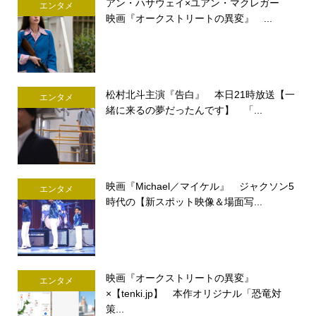
アン・ハサウェイ×ユアン・マクレガー
エンタメ
映画『オークストリートの異変』 ...
松村北斗主演『告白』 本日21時放送【一
エンタメ
緒に来るの夢だったんです】 「...
映画『Michael／マイケル』 ジャクソン5
エンタメ
時代の【新スポット映像＆場面写...
映画『オークストリートの異変』
エンタメ
×【tenki.jp】 本作オリジナル「恐竜対
策...