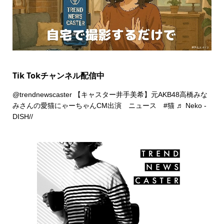
Tik Tokチャンネル配信中
@trendnewscaster
【キャスター井手美希】元AKB48高橋みな
みさんの愛猫にゃーちゃんCM出演 ニュース
#猫
♬ Neko -
DISH//