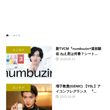
オーラ
新TVCM『numbuzin×道枝駿
エンタメ
佑 ねえ君は何番？シート...
2026.05.13
増子敦貴(GENIC) 【YSL】ア
エンタメ
イコンフレグランス 『...
2025.10.09