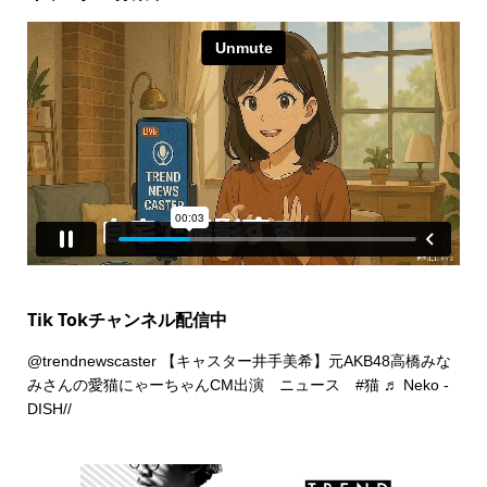
Tik Tokチャンネル配信中
@trendnewscaster
【キャスター井手美希】元AKB48高橋みな
みさんの愛猫にゃーちゃんCM出演 ニュース
#猫
♬ Neko -
DISH//