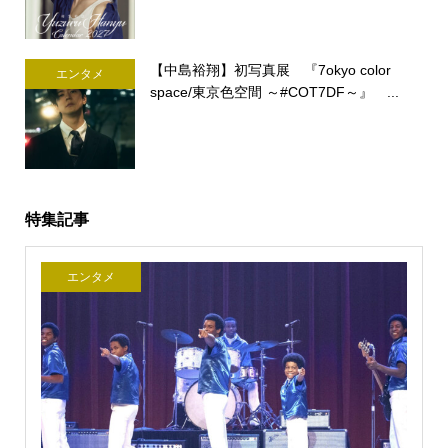
【中島裕翔】初写真展 『7okyo color
エンタメ
space/東京色空間 ～#COT7DF～』 ...
特集記事
エンタメ