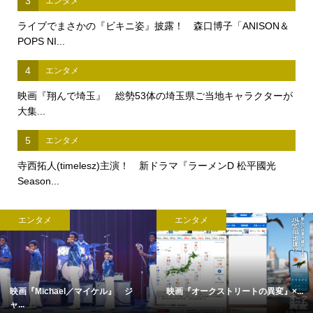
3
エンタメ
ライブでまさかの『ビキニ姿』披露！ 森口博子「ANISON＆
POPS NI...
4
エンタメ
映画『翔んで埼玉』 総勢53体の埼玉県ご当地キャラクターが
大集...
5
エンタメ
寺西拓人(timelesz)主演！ 新ドラマ『ラーメンD 松平國光
Season...
エンタメ
エンタメ
映画『Michael／マイケル』 ジ
映画『オークストリートの異変』×...
ャ...