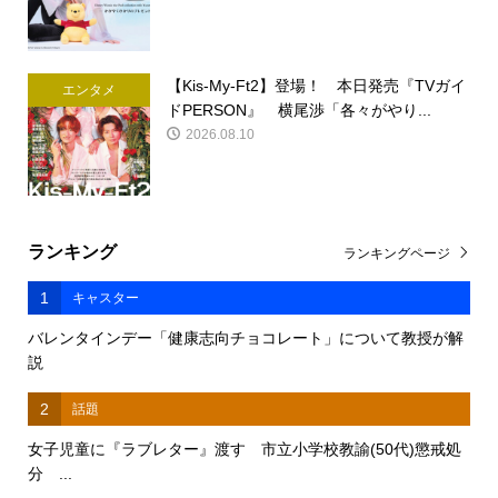
【Kis-My-Ft2】登場！ 本日発売『TVガイ
エンタメ
ドPERSON』 横尾渉「各々がやり...
2026.08.10
ランキング
ランキングページ
1
キャスター
バレンタインデー「健康志向チョコレート」について教授が解
説
2
話題
女子児童に『ラブレター』渡す 市立小学校教諭(50代)懲戒処
分 ...