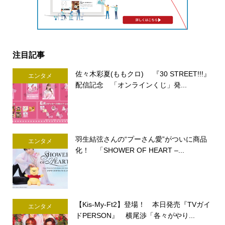
注目記事
佐々木彩夏(ももクロ) 『30 STREET!!!』
エンタメ
配信記念 「オンラインくじ」発...
羽生結弦さんの“プーさん愛”がついに商品
エンタメ
化！ 「SHOWER OF HEART –...
【Kis-My-Ft2】登場！ 本日発売『TVガイ
エンタメ
ドPERSON』 横尾渉「各々がやり...