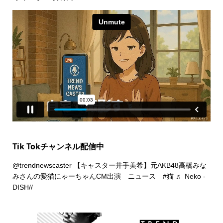
Tik Tokチャンネル配信中
@trendnewscaster
【キャスター井手美希】元AKB48高橋みな
みさんの愛猫にゃーちゃんCM出演 ニュース
#猫
♬ Neko -
DISH//