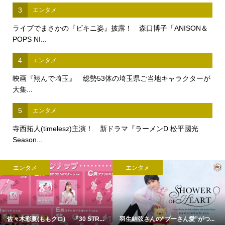
3
エンタメ
ライブでまさかの『ビキニ姿』披露！ 森口博子「ANISON＆
POPS NI...
4
エンタメ
映画『翔んで埼玉』 総勢53体の埼玉県ご当地キャラクターが
大集...
5
エンタメ
寺西拓人(timelesz)主演！ 新ドラマ『ラーメンD 松平國光
Season...
エンタメ
エンタメ
佐々木彩夏(ももクロ) 『30 STR...
羽生結弦さんの“プーさん愛”がつ...