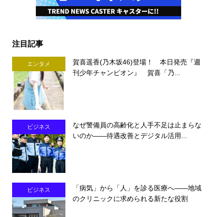
注目記事
賀喜遥香(乃木坂46)登場！ 本日発売『週
エンタメ
刊少年チャンピオン』 賀喜「乃...
なぜ警備員の高齢化と人手不足は止まらな
ビジネス
いのか――待遇改善とデジタル活用...
「病気」から「人」を診る医療へ――地域
ビジネス
のクリニックに求められる新たな役割