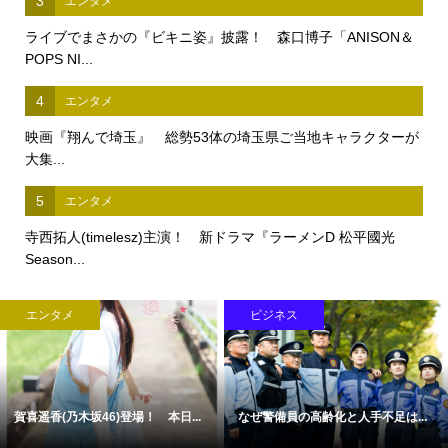
3
エンタメ
ライブでまさかの『ビキニ姿』披露！ 森口博子「ANISON＆
POPS NI...
4
エンタメ
映画『翔んで埼玉』 総勢53体の埼玉県ご当地キャラクターが
大集...
5
エンタメ
寺西拓人(timelesz)主演！ 新ドラマ『ラーメンD 松平國光
Season...
エンタメ
ビジネス
賀喜遥香(乃木坂46)登場！ 本日...
なぜ警備員の高齢化と人手不足は...