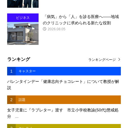
「病気」から「人」を診る医療へ――地域
ビジネス
のクリニックに求められる新たな役割
2026.08.05
ランキング
ランキングページ
1
キャスター
バレンタインデー「健康志向チョコレート」について教授が解
説
2
話題
女子児童に『ラブレター』渡す 市立小学校教諭(50代)懲戒処
分 ...