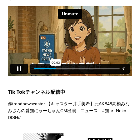
Tik Tokチャンネル配信中
@trendnewscaster
【キャスター井手美希】元AKB48高橋みな
みさんの愛猫にゃーちゃんCM出演 ニュース
#猫
♬ Neko -
DISH//