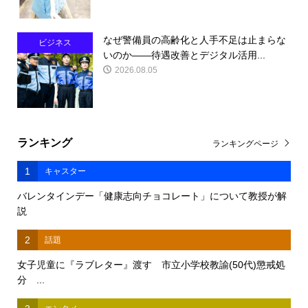
なぜ警備員の高齢化と人手不足は止まらな
ビジネス
いのか――待遇改善とデジタル活用...
2026.08.05
ランキング
ランキングページ
1
キャスター
バレンタインデー「健康志向チョコレート」について教授が解
説
2
話題
女子児童に『ラブレター』渡す 市立小学校教諭(50代)懲戒処
分 ...