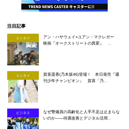
注目記事
アン・ハサウェイ×ユアン・マクレガー
エンタメ
映画『オークストリートの異変』 ...
賀喜遥香(乃木坂46)登場！ 本日発売『週
エンタメ
刊少年チャンピオン』 賀喜「乃...
なぜ警備員の高齢化と人手不足は止まらな
ビジネス
いのか――待遇改善とデジタル活用...