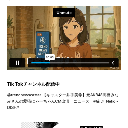
Tik Tokチャンネル配信中
@trendnewscaster
【キャスター井手美希】元AKB48高橋みな
みさんの愛猫にゃーちゃんCM出演 ニュース
#猫
♬ Neko -
DISH//