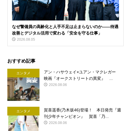
なぜ警備員の高齢化と人手不足は止まらないのか――待遇
改善とデジタル活用で変わる「安全を守る仕事」
2026.08.05
おすすめ記事
アン・ハサウェイ×ユアン・マクレガー
エンタメ
映画『オークストリートの異変』 ...
2026.08.06
賀喜遥香(乃木坂46)登場！ 本日発売『週
エンタメ
刊少年チャンピオン』 賀喜「乃...
2026.08.06