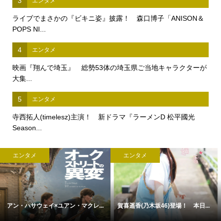
3
エンタメ
ライブでまさかの『ビキニ姿』披露！ 森口博子「ANISON＆
POPS NI...
4
エンタメ
映画『翔んで埼玉』 総勢53体の埼玉県ご当地キャラクターが
大集...
5
エンタメ
寺西拓人(timelesz)主演！ 新ドラマ『ラーメンD 松平國光
Season...
エンタメ
エンタメ
アン・ハサウェイ×ユアン・マクレ...
賀喜遥香(乃木坂46)登場！ 本日...