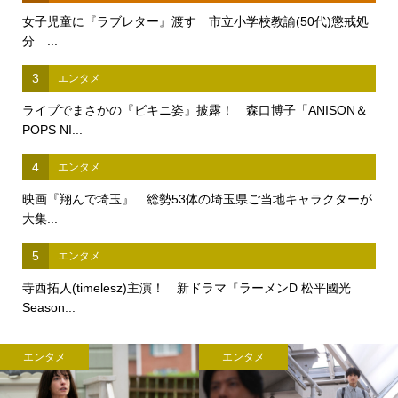
女子児童に『ラブレター』渡す 市立小学校教諭(50代)懲戒処
分 ...
3
エンタメ
ライブでまさかの『ビキニ姿』披露！ 森口博子「ANISON＆
POPS NI...
4
エンタメ
映画『翔んで埼玉』 総勢53体の埼玉県ご当地キャラクターが
大集...
5
エンタメ
寺西拓人(timelesz)主演！ 新ドラマ『ラーメンD 松平國光
Season...
エンタメ
エンタメ