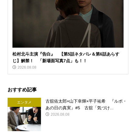
松村北斗主演『告白』 【第5話ネタバレ＆第6話あらす
じ】解禁！ 「新場面写真7点」も！！
2026.08.08
おすすめ記事
古舘佑太郎×山下幸輝×平子祐希 『ルポ・
エンタメ
あの日の真実』#5 古舘「気づけ...
2026.08.08