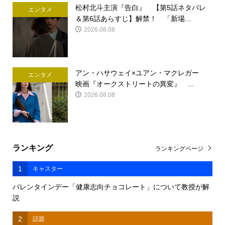
松村北斗主演『告白』 【第5話ネタバレ
エンタメ
＆第6話あらすじ】解禁！ 「新場...
2026.08.08
アン・ハサウェイ×ユアン・マクレガー
エンタメ
映画『オークストリートの異変』 ...
2026.08.08
ランキング
ランキングページ
1
キャスター
バレンタインデー「健康志向チョコレート」について教授が解
説
2
話題