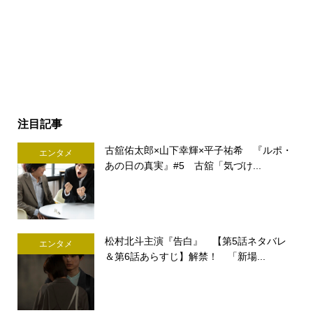
注目記事
古舘佑太郎×山下幸輝×平子祐希 『ルポ・
エンタメ
あの日の真実』#5 古舘「気づけ...
松村北斗主演『告白』 【第5話ネタバレ
エンタメ
＆第6話あらすじ】解禁！ 「新場...