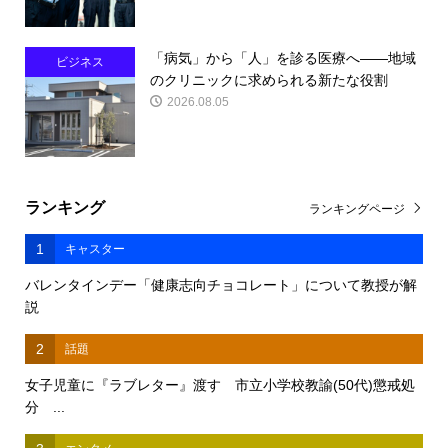
「病気」から「人」を診る医療へ――地域
ビジネス
のクリニックに求められる新たな役割
2026.08.05
ランキング
ランキングページ
1
キャスター
バレンタインデー「健康志向チョコレート」について教授が解
説
2
話題
女子児童に『ラブレター』渡す 市立小学校教諭(50代)懲戒処
分 ...