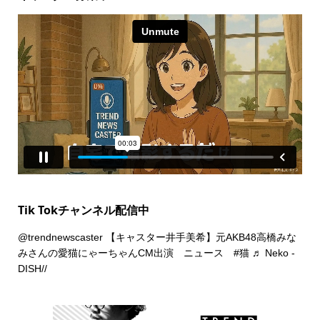
Tik Tokチャンネル配信中
@trendnewscaster
【キャスター井手美希】元AKB48高橋みな
みさんの愛猫にゃーちゃんCM出演 ニュース
#猫
♬ Neko -
DISH//