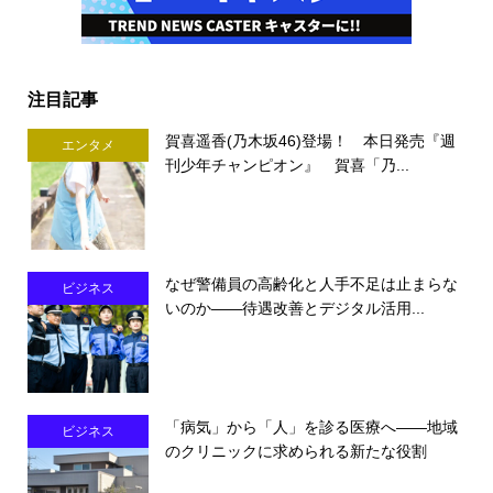
注目記事
賀喜遥香(乃木坂46)登場！ 本日発売『週
エンタメ
刊少年チャンピオン』 賀喜「乃...
なぜ警備員の高齢化と人手不足は止まらな
ビジネス
いのか――待遇改善とデジタル活用...
「病気」から「人」を診る医療へ――地域
ビジネス
のクリニックに求められる新たな役割