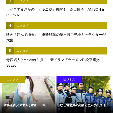
3
エンタメ
ライブでまさかの『ビキニ姿』披露！ 森口博子「ANISON＆
POPS NI...
4
エンタメ
映画『翔んで埼玉』 総勢53体の埼玉県ご当地キャラクターが
大集...
5
エンタメ
寺西拓人(timelesz)主演！ 新ドラマ『ラーメンD 松平國光
Season...
エンタメ
ビジネス
賀喜遥香(乃木坂46)登場！ 本日...
なぜ警備員の高齢化と人手不足は...