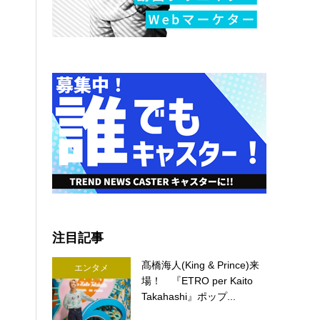
注目記事
髙橋海人(King & Prince)来
エンタメ
場！ 『ETRO per Kaito
Takahashi』ポップ...