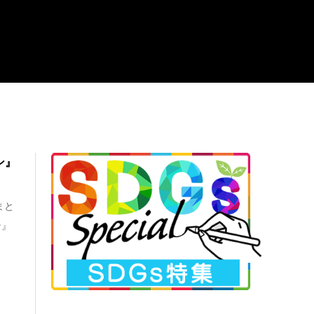
ン』
まと
ン』