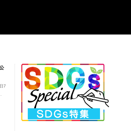
グ公
日7
.