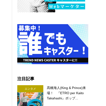
注目記事
髙橋海人(King & Prince)来
エンタメ
場！ 『ETRO per Kaito
Takahashi』ポップ...