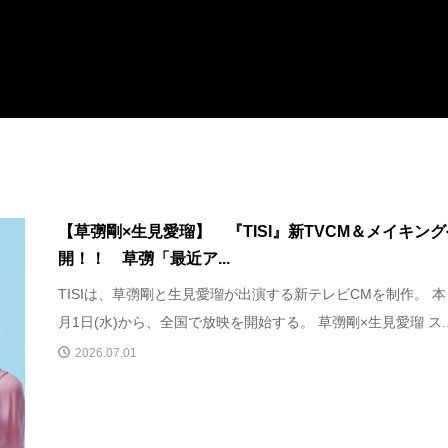
【草彅剛×生見愛瑠】 『TISI』新TVCM＆メイキン
開！！ 草彅「最近ア...
TISIは、草彅剛と生見愛瑠が出演する新テレビCMを制作。 本
月1日(水)から、全国で放映を開始する。 草彅剛×生見愛瑠 ス..
2026.07.01