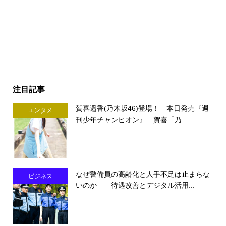
注目記事
賀喜遥香(乃木坂46)登場！ 本日発売『週
エンタメ
刊少年チャンピオン』 賀喜「乃...
なぜ警備員の高齢化と人手不足は止まらな
ビジネス
いのか――待遇改善とデジタル活用...