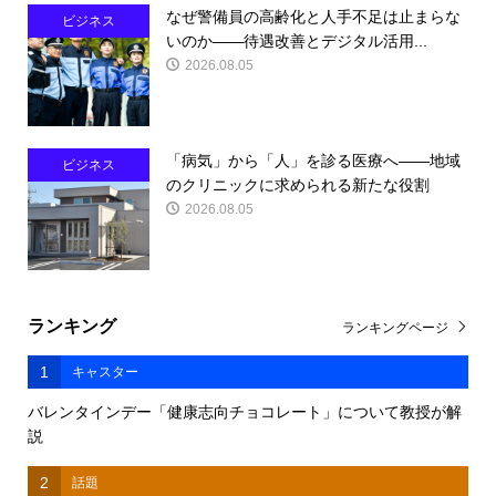
なぜ警備員の高齢化と人手不足は止まらな
ビジネス
いのか――待遇改善とデジタル活用...
2026.08.05
「病気」から「人」を診る医療へ――地域
ビジネス
のクリニックに求められる新たな役割
2026.08.05
ランキング
ランキングページ
1
キャスター
バレンタインデー「健康志向チョコレート」について教授が解
説
2
話題