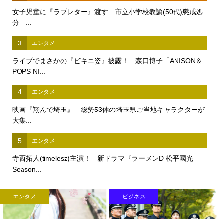
女子児童に『ラブレター』渡す 市立小学校教諭(50代)懲戒処
分 ...
3
エンタメ
ライブでまさかの『ビキニ姿』披露！ 森口博子「ANISON＆
POPS NI...
4
エンタメ
映画『翔んで埼玉』 総勢53体の埼玉県ご当地キャラクターが
大集...
5
エンタメ
寺西拓人(timelesz)主演！ 新ドラマ『ラーメンD 松平國光
Season...
ビジネス
ビジネス