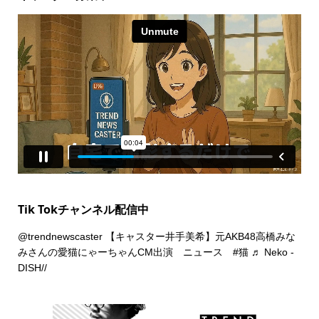
Tik Tokチャンネル配信中
@trendnewscaster
【キャスター井手美希】元AKB48高橋みな
みさんの愛猫にゃーちゃんCM出演 ニュース
#猫
♬ Neko -
DISH//