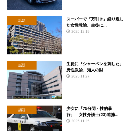
スーパーで『万引き』繰り返し
話題
た女性教諭、生徒に...
2025.12.19
生徒に『シャーペンを刺した』
話題
男性教諭、知人の財...
2025.11.27
少女に『75分間・性的暴
話題
行』 女性介護士(23)逮捕...
2025.11.25