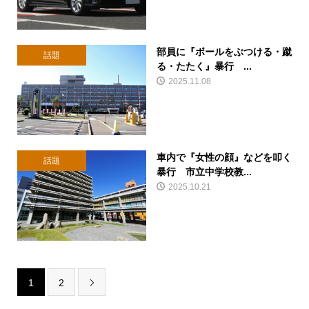
部員に『ボールをぶつける・蹴
話題
る・たたく』暴行 ...
2025.11.08
車内で『女性の顔』などを叩く
話題
暴行 市立中学校教...
2025.10.21
1
2
