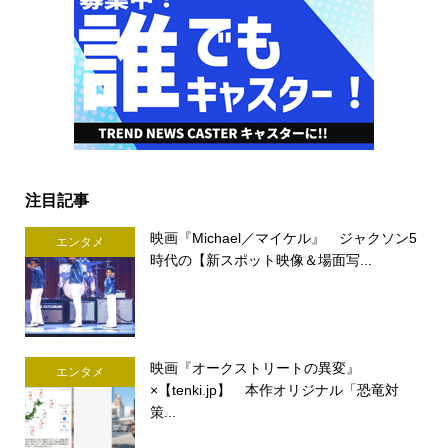
注目記事
映画『Michael／マイケル』 ジャクソン5
エンタメ
時代の【新スポット映像＆場面写...
映画『オークストリートの異変』
エンタメ
×【tenki.jp】 本作オリジナル「恐竜対
策...