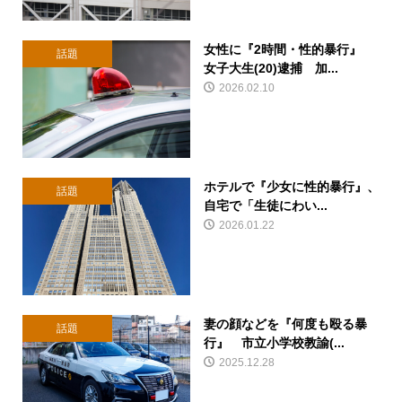
女性に『2時間・性的暴行』
話題
女子大生(20)逮捕 加...
2026.02.10
ホテルで『少女に性的暴行』、
話題
自宅で「生徒にわい...
2026.01.22
妻の顔などを『何度も殴る暴
話題
行』 市立小学校教諭(...
2025.12.28