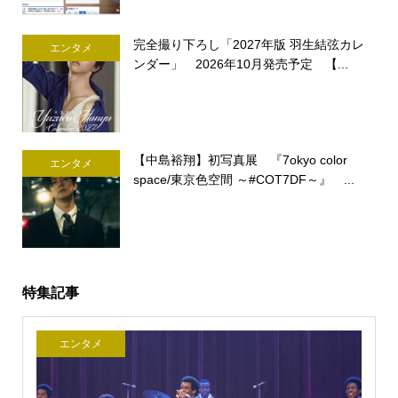
完全撮り下ろし「2027年版 羽生結弦カレ
エンタメ
ンダー」 2026年10月発売予定 【...
【中島裕翔】初写真展 『7okyo color
エンタメ
space/東京色空間 ～#COT7DF～』 ...
特集記事
エンタメ