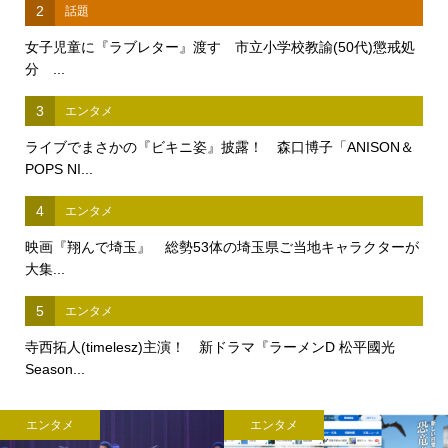
2
話題
女子児童に『ラブレター』渡す 市立小学校教諭(50代)懲戒処
分 ...
3
エンタメ
ライブでまさかの『ビキニ姿』披露！ 森口博子「ANISON＆
POPS NI...
4
エンタメ
映画『翔んで埼玉』 総勢53体の埼玉県ご当地キャラクターが
大集...
5
エンタメ
寺西拓人(timelesz)主演！ 新ドラマ『ラーメンD 松平國光
Season...
エンタメ
エンタメ