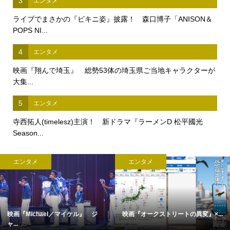
3
エンタメ
ライブでまさかの『ビキニ姿』披露！ 森口博子「ANISON＆
POPS NI...
4
エンタメ
映画『翔んで埼玉』 総勢53体の埼玉県ご当地キャラクターが
大集...
5
エンタメ
寺西拓人(timelesz)主演！ 新ドラマ『ラーメンD 松平國光
Season...
エンタメ
エンタメ
映画『Michael／マイケル』 ジ
映画『オークストリートの異変』×...
ャ...