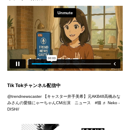
Tik Tokチャンネル配信中
@trendnewscaster
【キャスター井手美希】元AKB48高橋みな
みさんの愛猫にゃーちゃんCM出演 ニュース
#猫
♬ Neko -
DISH//