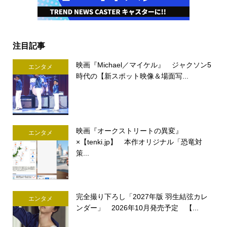
注目記事
映画『Michael／マイケル』 ジャクソン5
エンタメ
時代の【新スポット映像＆場面写...
映画『オークストリートの異変』
エンタメ
×【tenki.jp】 本作オリジナル「恐竜対
策...
完全撮り下ろし「2027年版 羽生結弦カレ
エンタメ
ンダー」 2026年10月発売予定 【...