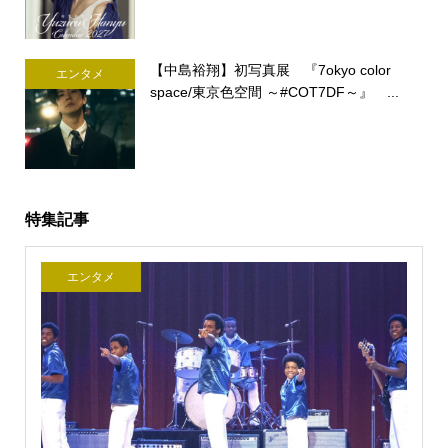
【中島裕翔】初写真展 『7okyo color
エンタメ
space/東京色空間 ～#COT7DF～』 ...
特集記事
エンタメ