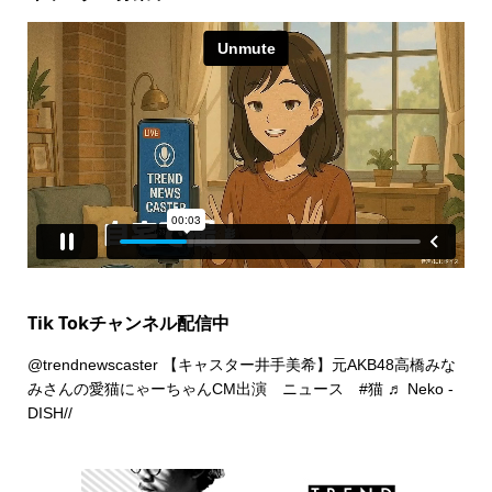
Tik Tokチャンネル配信中
@trendnewscaster
【キャスター井手美希】元AKB48高橋みな
みさんの愛猫にゃーちゃんCM出演 ニュース
#猫
♬ Neko -
DISH//