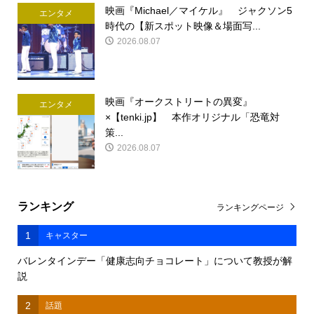
映画『Michael／マイケル』 ジャクソン5
エンタメ
時代の【新スポット映像＆場面写...
2026.08.07
映画『オークストリートの異変』
エンタメ
×【tenki.jp】 本作オリジナル「恐竜対
策...
2026.08.07
ランキング
ランキングページ
1
キャスター
バレンタインデー「健康志向チョコレート」について教授が解
説
2
話題