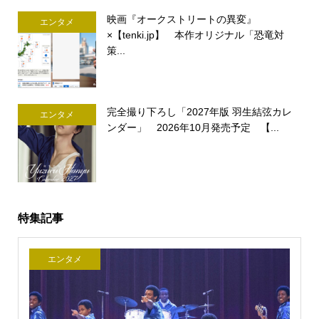
映画『オークストリートの異変』
エンタメ
×【tenki.jp】 本作オリジナル「恐竜対
策...
完全撮り下ろし「2027年版 羽生結弦カレ
エンタメ
ンダー」 2026年10月発売予定 【...
特集記事
エンタメ