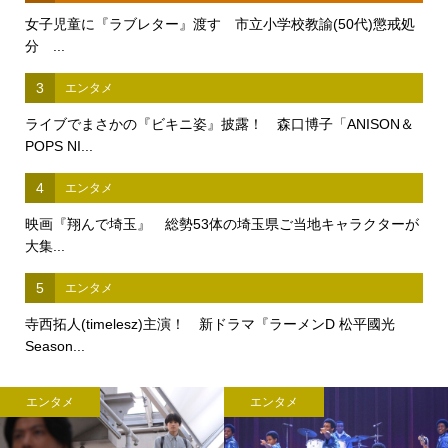
女子児童に『ラブレター』渡す 市立小学校教諭(50代)懲戒処
分 ...
3
エンタメ
ライブでまさかの『ビキニ姿』披露！ 森口博子「ANISON＆
POPS NI...
4
エンタメ
映画『翔んで埼玉』 総勢53体の埼玉県ご当地キャラクターが
大集...
5
エンタメ
寺西拓人(timelesz)主演！ 新ドラマ『ラーメンD 松平國光
Season...
エンタメ
エンタメ