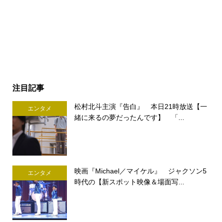
注目記事
松村北斗主演『告白』 本日21時放送【一
エンタメ
緒に来るの夢だったんです】 「...
映画『Michael／マイケル』 ジャクソン5
エンタメ
時代の【新スポット映像＆場面写...