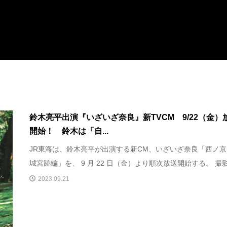
鈴木亮平出演『いざいざ奈良』新TVCM 9/22（金）
開始！ 鈴木は「自...
JR東海は、鈴木亮平が出演する新CM、いざいざ奈良「西ノ
城宮跡編」を、 9 月 22 日（金）より順次放送開始する。 撮影.
2023.09.21