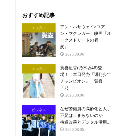
おすすめ記事
アン・ハサウェイ×ユア
エンタメ
ン・マクレガー 映画『オ
ークストリートの異
変』 ...
2026.08.06
賀喜遥香(乃木坂46)登
エンタメ
場！ 本日発売『週刊少年
チャンピオン』 賀喜
「乃...
2026.08.06
なぜ警備員の高齢化と人手
ビジネス
不足は止まらないのか――
待遇改善とデジタル活用...
2026.08.05