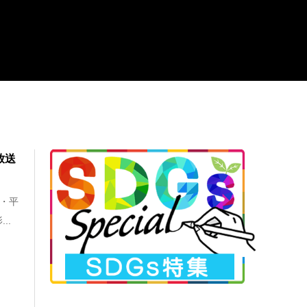
放送
京・平
..