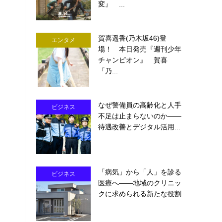
変』 ...
賀喜遥香(乃木坂46)登
エンタメ
場！ 本日発売『週刊少年
チャンピオン』 賀喜
「乃...
なぜ警備員の高齢化と人手
ビジネス
不足は止まらないのか――
待遇改善とデジタル活用...
「病気」から「人」を診る
ビジネス
医療へ――地域のクリニッ
クに求められる新たな役割