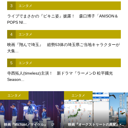
3
エンタメ
ライブでまさかの『ビキニ姿』披露！ 森口博子「ANISON＆
POPS NI...
4
エンタメ
映画『翔んで埼玉』 総勢53体の埼玉県ご当地キャラクターが
大集...
5
エンタメ
寺西拓人(timelesz)主演！ 新ドラマ『ラーメンD 松平國光
Season...
エンタメ
エンタメ
映画『Michael／マイケル』 ジ
映画『オークストリートの異変』×...