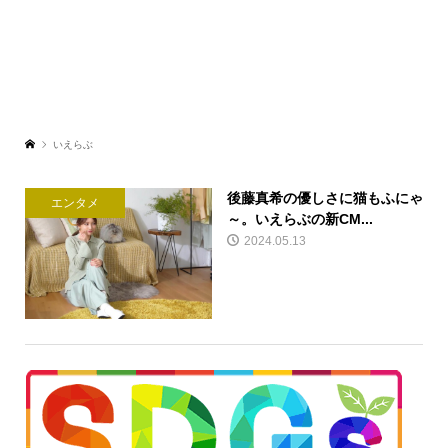
いえらぶ
後藤真希の優しさに猫もふにゃ
エンタメ
～。いえらぶの新CM...
2024.05.13