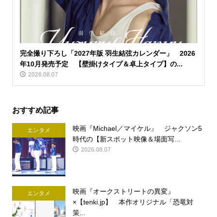
完全撮り下ろし「2027年版 羽生結弦カレンダー」 2026
年10月発売予定 【壁掛けタイプ＆卓上タイプ】の...
2026.08.07
おすすめ記事
映画『Michael／マイケル』 ジャクソン5
エンタメ
時代の【新スポット映像＆場面写...
2026.08.07
映画『オークストリートの異変』
エンタメ
×【tenki.jp】 本作オリジナル「恐竜対
策...