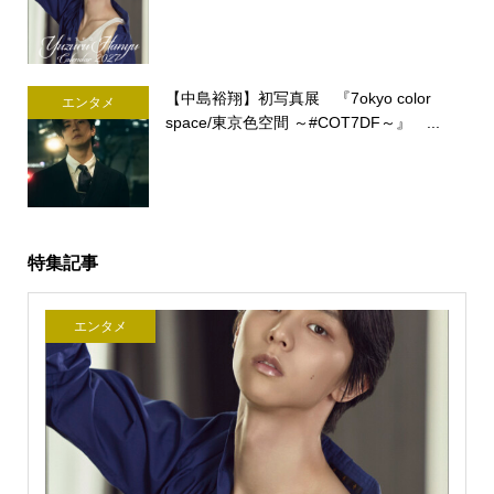
【中島裕翔】初写真展 『7okyo color
エンタメ
space/東京色空間 ～#COT7DF～』 ...
特集記事
エンタメ