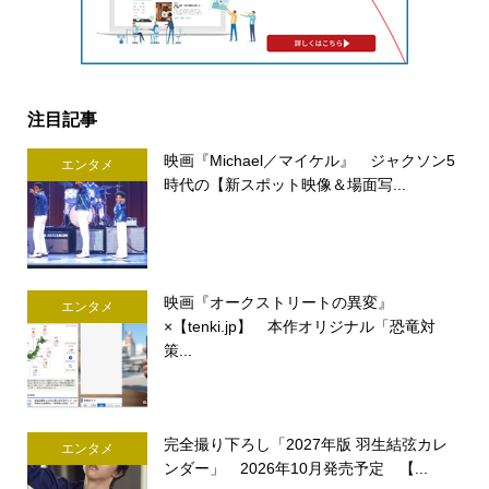
注目記事
映画『Michael／マイケル』 ジャクソン5
エンタメ
時代の【新スポット映像＆場面写...
映画『オークストリートの異変』
エンタメ
×【tenki.jp】 本作オリジナル「恐竜対
策...
完全撮り下ろし「2027年版 羽生結弦カレ
エンタメ
ンダー」 2026年10月発売予定 【...