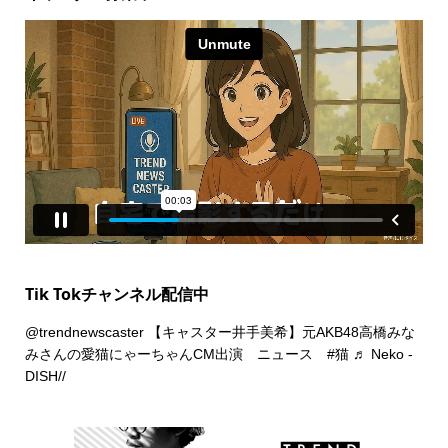
Tik Tokチャンネル配信中
@trendnewscaster
【キャスター井手美希】元AKB48高橋みな
みさんの愛猫にゃーちゃんCM出演 ニュース
#猫
♬ Neko -
DISH//