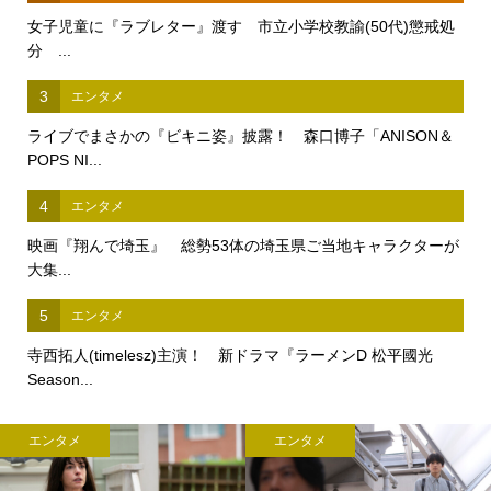
女子児童に『ラブレター』渡す 市立小学校教諭(50代)懲戒処
分 ...
3
エンタメ
ライブでまさかの『ビキニ姿』披露！ 森口博子「ANISON＆
POPS NI...
4
エンタメ
映画『翔んで埼玉』 総勢53体の埼玉県ご当地キャラクターが
大集...
5
エンタメ
寺西拓人(timelesz)主演！ 新ドラマ『ラーメンD 松平國光
Season...
エンタメ
エンタメ