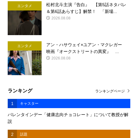
松村北斗主演『告白』 【第5話ネタバレ
エンタメ
＆第6話あらすじ】解禁！ 「新場...
2026.08.08
アン・ハサウェイ×ユアン・マクレガー
エンタメ
映画『オークストリートの異変』 ...
2026.08.08
ランキング
ランキングページ
1
キャスター
バレンタインデー「健康志向チョコレート」について教授が解
説
2
話題