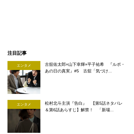
注目記事
古舘佑太郎×山下幸輝×平子祐希 『ルポ・
エンタメ
あの日の真実』#5 古舘「気づけ...
松村北斗主演『告白』 【第5話ネタバレ
エンタメ
＆第6話あらすじ】解禁！ 「新場...