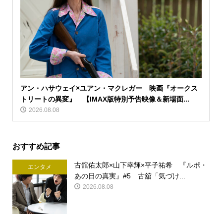
アン・ハサウェイ×ユアン・マクレガー 映画『オークス
トリートの異変』 【IMAX版特別予告映像＆新場面...
2026.08.08
おすすめ記事
古舘佑太郎×山下幸輝×平子祐希 『ルポ・
エンタメ
あの日の真実』#5 古舘「気づけ...
2026.08.08