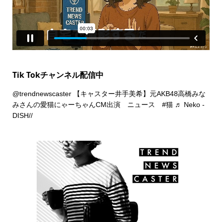
Tik Tokチャンネル配信中
@trendnewscaster
【キャスター井手美希】元AKB48高橋みな
みさんの愛猫にゃーちゃんCM出演 ニュース
#猫
♬ Neko -
DISH//