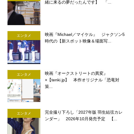
緒に来るの夢だったんです】 「...
映画『Michael／マイケル』 ジャクソン5
エンタメ
時代の【新スポット映像＆場面写...
映画『オークストリートの異変』
エンタメ
×【tenki.jp】 本作オリジナル「恐竜対
策...
完全撮り下ろし「2027年版 羽生結弦カレ
エンタメ
ンダー」 2026年10月発売予定 【...