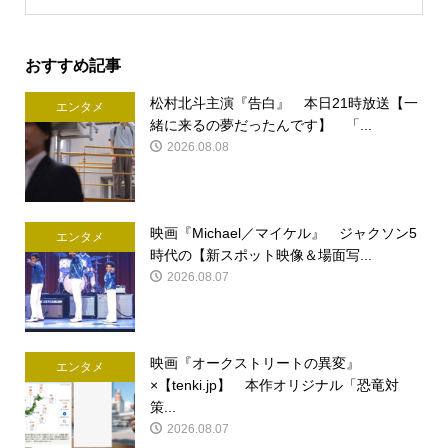
おすすめ記事
松村北斗主演『告白』 本日21時放送【一
エンタメ
緒に来るの夢だったんです】 「...
2026.08.08
映画『Michael／マイケル』 ジャクソン5
エンタメ
時代の【新スポット映像＆場面写...
2026.08.07
映画『オークストリートの異変』
エンタメ
×【tenki.jp】 本作オリジナル「恐竜対
策...
2026.08.07