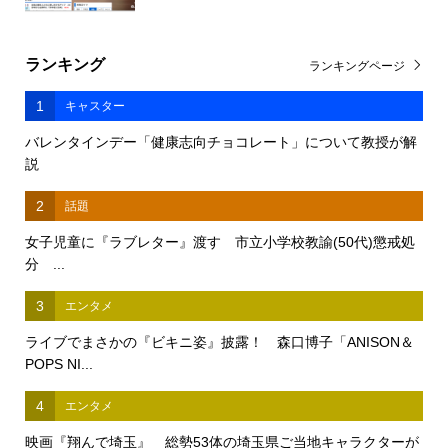
ランキング
ランキングページ
1
キャスター
バレンタインデー「健康志向チョコレート」について教授が解
説
2
話題
女子児童に『ラブレター』渡す 市立小学校教諭(50代)懲戒処
分 ...
3
エンタメ
ライブでまさかの『ビキニ姿』披露！ 森口博子「ANISON＆
POPS NI...
4
エンタメ
映画『翔んで埼玉』 総勢53体の埼玉県ご当地キャラクターが