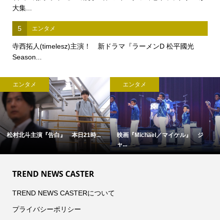
大集...
5
エンタメ
寺西拓人(timelesz)主演！ 新ドラマ『ラーメンD 松平國光
Season...
エンタメ
エンタメ
松村北斗主演『告白』 本日21時...
映画『Michael／マイケル』 ジ
ャ...
TREND NEWS CASTER
TREND NEWS CASTERについて
プライバシーポリシー