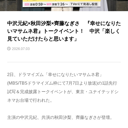
中沢元紀×秋田汐梨×齊藤なぎさ 『幸せになりた
いマサムネ君』トークイベント！ 中沢「楽しく
見ていただけたらと思います」
2026.07.03
2日、ドラマイズム「幸せになりたいマサムネ君」
(MBS/TBSドラマイズム枠にて7月7日より放送)の1話先⾏
試写＆完成披露トークイベントが、東京・ユナイテッドシ
ネマお台場で行われた。
主演の中沢元紀、共演の秋田汐梨、齊藤なぎさが登壇。