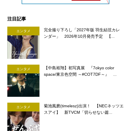
注目記事
完全撮り下ろし「2027年版 羽生結弦カレ
エンタメ
ンダー」 2026年10月発売予定 【...
【中島裕翔】初写真展 『7okyo color
エンタメ
space/東京色空間 ～#COT7DF～』 ...
菊池風磨(timelesz)出演！ 【NECネッツエ
エンタメ
スアイ】 新TVCM「切らせない篇...