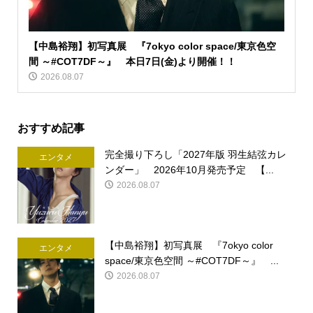
【中島裕翔】初写真展 『7okyo color space/東京色空
間 ～#COT7DF～』 本日7日(金)より開催！！
2026.08.07
おすすめ記事
完全撮り下ろし「2027年版 羽生結弦カレ
エンタメ
ンダー」 2026年10月発売予定 【...
2026.08.07
【中島裕翔】初写真展 『7okyo color
エンタメ
space/東京色空間 ～#COT7DF～』 ...
2026.08.07