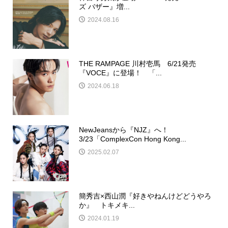
ズ バザー』増...
2024.08.16
THE RAMPAGE 川村壱馬 6/21発売
『VOCE』に登場！ 「...
2024.06.18
NewJeansから『NJZ』へ！
3/23「ComplexCon Hong Kong...
2025.02.07
簡秀吉×西山潤『好きやねんけどどうやろ
か』 トキメキ...
2024.01.19