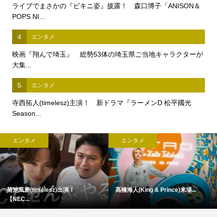
ライブでまさかの『ビキニ姿』披露！ 森口博子「ANISON＆
POPS NI...
4
エンタメ
映画『翔んで埼玉』 総勢53体の埼玉県ご当地キャラクターが
大集...
5
エンタメ
寺西拓人(timelesz)主演！ 新ドラマ『ラーメンD 松平國光
Season...
エンタメ
エンタメ
菊池風磨(timelesz)出演！
髙橋海人(King & Prince)来場...
【NEC...