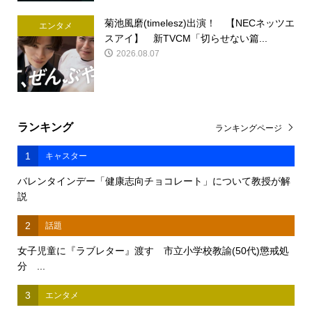
菊池風磨(timelesz)出演！ 【NECネッツエ
エンタメ
スアイ】 新TVCM「切らせない篇...
2026.08.07
ランキング
ランキングページ
1
キャスター
バレンタインデー「健康志向チョコレート」について教授が解
説
2
話題
女子児童に『ラブレター』渡す 市立小学校教諭(50代)懲戒処
分 ...
3
エンタメ