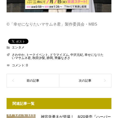
©「幸せになりたいマサムネ君」製作委員会・MBS
エンタメ
さわやか
,
トークイベント
,
ドラマイズム
,
中沢元紀
,
幸せになりた
いマサムネ君
,
秋田汐梨
,
静岡
,
齊藤なぎさ
コメント:
0
関連記事一覧
神宮寺勇太が登場！ 8/20発売『ハーパー