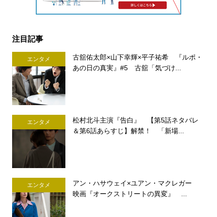
注目記事
古舘佑太郎×山下幸輝×平子祐希 『ルポ・
エンタメ
あの日の真実』#5 古舘「気づけ...
松村北斗主演『告白』 【第5話ネタバレ
エンタメ
＆第6話あらすじ】解禁！ 「新場...
アン・ハサウェイ×ユアン・マクレガー
エンタメ
映画『オークストリートの異変』 ...