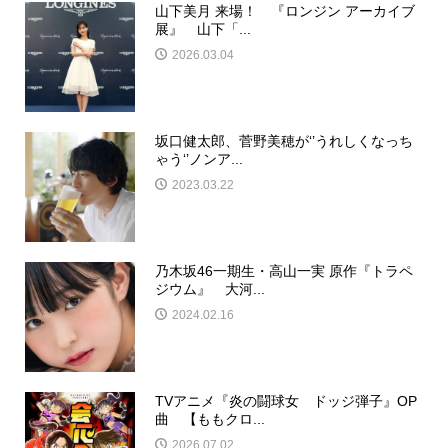
山下美月 来場！ 『ロンジン アーカイブ
展』 山下「...
2026.03.04
坂口健太郎、菅野美穂が‘’うれしくなっち
ゃう‘’ノンア...
2023.03.22
乃木坂46一期生・高山一実 原作『トラペ
ジウム』 大河...
2024.02.16
TVアニメ『炎の闘球女 ドッジ弾子』OP
曲 【ももクロ...
2026.07.02