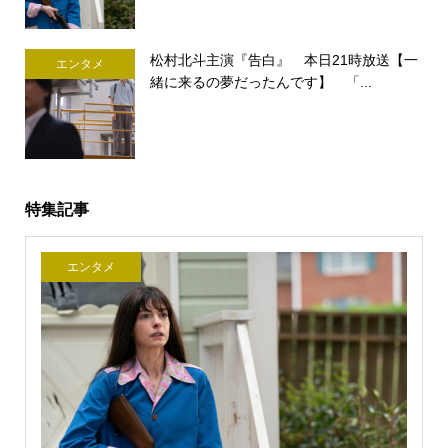
松村北斗主演『告白』 本日21時放送【一
エンタメ
緒に来るの夢だったんです】 「...
特集記事
エンタメ