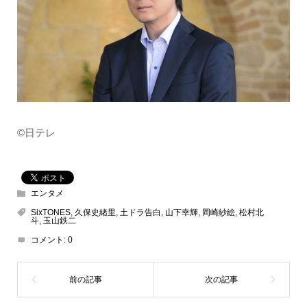
©日テレ
エンタメ
SixTONES
,
久保史緒里
,
土ドラ告白
,
山下幸輝
,
岡崎紗絵
,
松村北
斗
,
玉山鉄二
コメント:
0