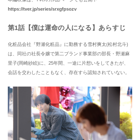
https://tver.jp/series/srxgfpsozv
第1話【僕は運命の人になる】あらすじ
化粧品会社『野瀬化粧品』に勤務する雪村爽太(松村北斗)
は、同社の社長令嬢で第二ブランド事業部の部長・野瀬麻
里子(岡崎紗絵)に、25年間、一途に片想いをしてきたが、
会話を交わしたこともなく、存在すら認知されていない。