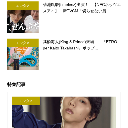
菊池風磨(timelesz)出演！ 【NECネッツエ
エンタメ
スアイ】 新TVCM「切らせない篇...
髙橋海人(King & Prince)来場！ 『ETRO
エンタメ
per Kaito Takahashi』ポップ...
特集記事
エンタメ