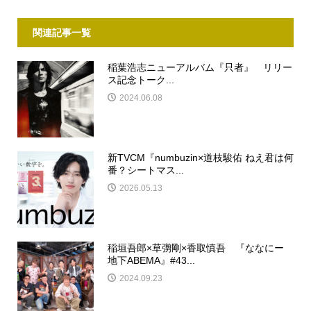
関連記事一覧
稲葉浩志ニューアルバム『只者』 リリー
ス記念トーク...
2024.06.08
新TVCM『numbuzin×道枝駿佑 ねえ君は何
番？シートマス...
2026.05.13
稲垣吾郎×草彅剛×香取慎吾 『ななにー
地下ABEMA』#43...
2024.09.23