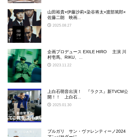
山田裕貴×伊藤沙莉×染谷将太×渡部篤郎×
佐藤二朗 映画...
2025.08.27
企画プロデュース EXILE HIRO 主演 川
村壱馬、RIKU、...
2023.11.22
上白石萌音出演！ 『ラクス』新TVCM公
開！！ 上白石...
2025.01.30
ブルガリ サン・ヴァレンティーノ2024
アンバサダーに...