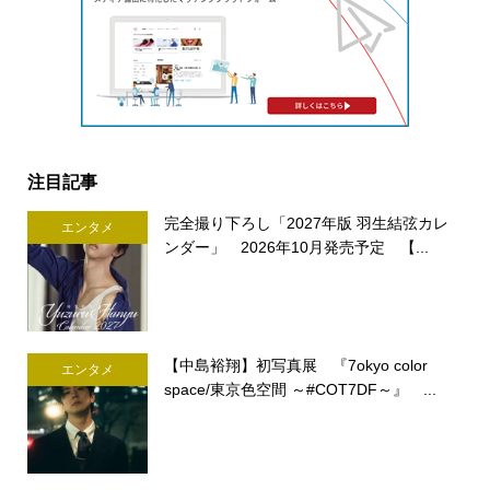
注目記事
完全撮り下ろし「2027年版 羽生結弦カレ
エンタメ
ンダー」 2026年10月発売予定 【...
【中島裕翔】初写真展 『7okyo color
エンタメ
space/東京色空間 ～#COT7DF～』 ...