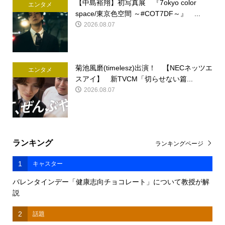
【中島裕翔】初写真展 『7okyo color
エンタメ
space/東京色空間 ～#COT7DF～』 ...
2026.08.07
菊池風磨(timelesz)出演！ 【NECネッツエ
エンタメ
スアイ】 新TVCM「切らせない篇...
2026.08.07
ランキング
ランキングページ
1
キャスター
バレンタインデー「健康志向チョコレート」について教授が解
説
2
話題