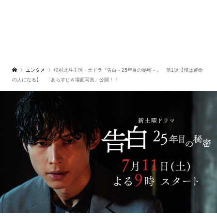
エンタメ
松村北斗主演・土ドラ『告白－25年目の秘密－』 第1話【僕は運命
の人になる】 「あらすじ＆場面写真」公開！！