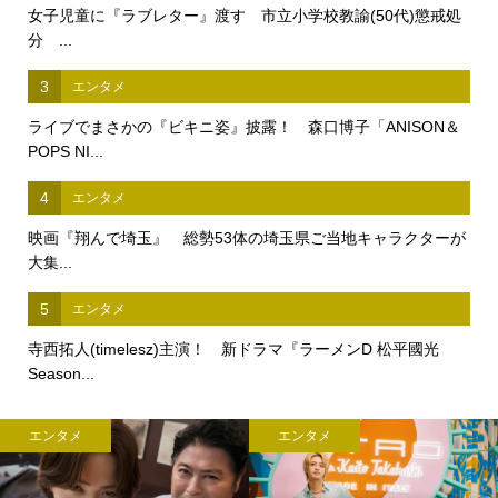
女子児童に『ラブレター』渡す 市立小学校教諭(50代)懲戒処
分 ...
3
エンタメ
ライブでまさかの『ビキニ姿』披露！ 森口博子「ANISON＆
POPS NI...
4
エンタメ
映画『翔んで埼玉』 総勢53体の埼玉県ご当地キャラクターが
大集...
5
エンタメ
寺西拓人(timelesz)主演！ 新ドラマ『ラーメンD 松平國光
Season...
エンタメ
エンタメ