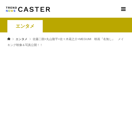
エンタメ
エンタメ
佐藤二朗×丸山隆平×佐々木蔵之介×MEGUMI 映画『名無し』 メイ
キング映像＆写真公開！！