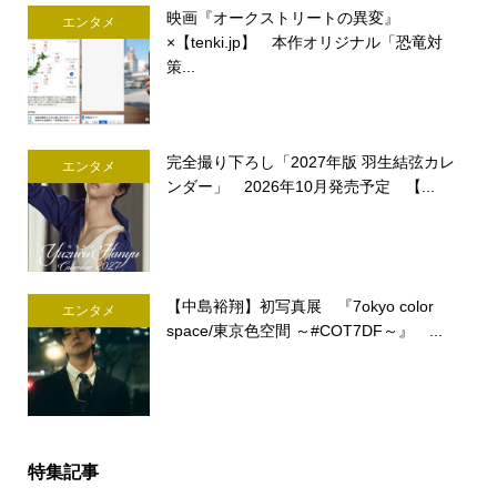
映画『オークストリートの異変』
エンタメ
×【tenki.jp】 本作オリジナル「恐竜対
策...
完全撮り下ろし「2027年版 羽生結弦カレ
エンタメ
ンダー」 2026年10月発売予定 【...
【中島裕翔】初写真展 『7okyo color
エンタメ
space/東京色空間 ～#COT7DF～』 ...
特集記事