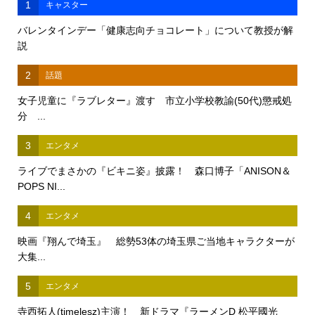
1
キャスター
バレンタインデー「健康志向チョコレート」について教授が解
説
2
話題
女子児童に『ラブレター』渡す 市立小学校教諭(50代)懲戒処
分 ...
3
エンタメ
ライブでまさかの『ビキニ姿』披露！ 森口博子「ANISON＆
POPS NI...
4
エンタメ
映画『翔んで埼玉』 総勢53体の埼玉県ご当地キャラクターが
大集...
5
エンタメ
寺西拓人(timelesz)主演！ 新ドラマ『ラーメンD 松平國光