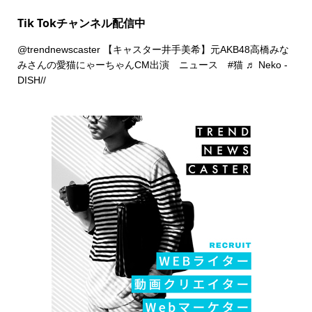
Tik Tokチャンネル配信中
@trendnewscaster
【キャスター井手美希】元AKB48高橋みな
みさんの愛猫にゃーちゃんCM出演 ニュース
#猫
♬ Neko -
DISH//