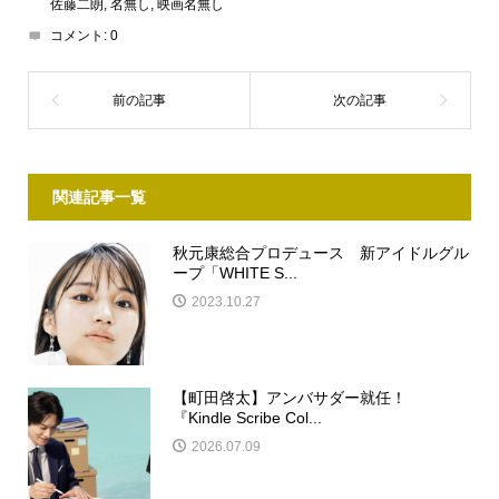
佐藤二朗
,
名無し
,
映画名無し
コメント:
0
関連記事一覧
秋元康総合プロデュース 新アイドルグル
ープ「WHITE S...
2023.10.27
【町田啓太】アンバサダー就任！
『Kindle Scribe Col...
2026.07.09