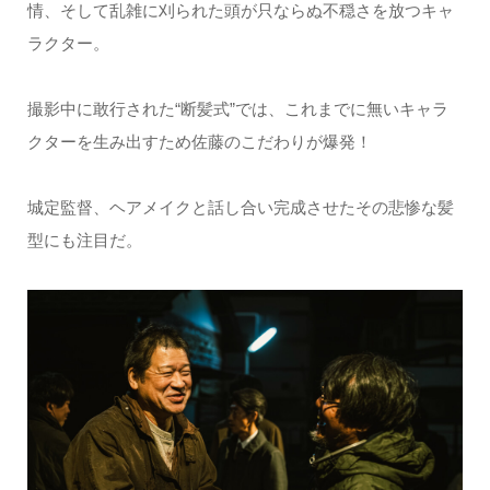
情、そして乱雑に刈られた頭が只ならぬ不穏さを放つキャ
ラクター。
撮影中に敢行された“断髪式”では、これまでに無いキャラ
クターを生み出すため佐藤のこだわりが爆発！
城定監督、ヘアメイクと話し合い完成させたその悲惨な髪
型にも注目だ。