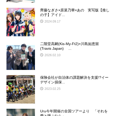
齊藤なぎさ×原菜乃華×あの 実写版【推し
の子】アイド...
2024.09.17
二階堂高嗣(Kis-My-Ft2)×川島如恵留
(Travis Japan) ...
2026.02.10
保険会社が自治体の課題解決を支援!?イー
デザイン損保...
2023.02.25
Uru今年開催の全国ツアーより 「それを
愛と呼ぶなら」...