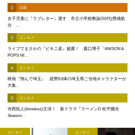
2
話題
女子児童に『ラブレター』渡す 市立小学校教諭(50代)懲戒処
分 ...
3
エンタメ
ライブでまさかの『ビキニ姿』披露！ 森口博子「ANISON＆
POPS NI...
4
エンタメ
映画『翔んで埼玉』 総勢53体の埼玉県ご当地キャラクターが
大集...
5
エンタメ
寺西拓人(timelesz)主演！ 新ドラマ『ラーメンD 松平國光
Season...
エンタメ
エンタメ