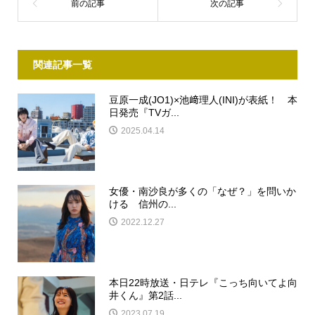
関連記事一覧
豆原一成(JO1)×池﨑理人(INI)が表紙！ 本
日発売『TVガ...
2025.04.14
女優・南沙良が多くの「なぜ？」を問いか
ける 信州の...
2022.12.27
本日22時放送・日テレ『こっち向いてよ向
井くん』第2話...
2023.07.19