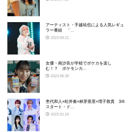
アーティスト・手越祐也による人気レギュ
ラー番組 「...
2023.09.21
女優・南沙良が学校でポケカを楽し
む！？ ポケモンカ...
2023.06.30
杢代和人×松井奏×林芽亜里×増子敦貴 3/6
スタート・ド...
2025.02.16