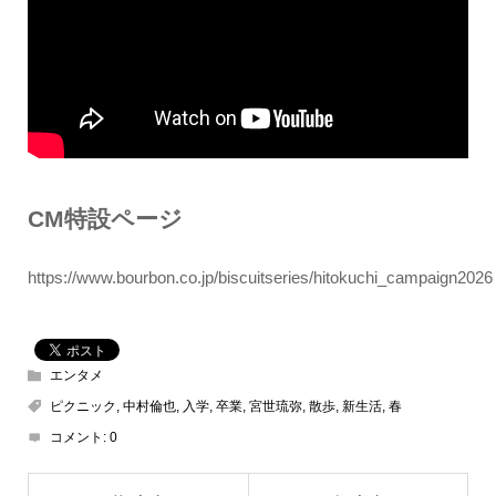
CM特設ページ
https://www.bourbon.co.jp/biscuitseries/hitokuchi_campaign2026
エンタメ
ピクニック
,
中村倫也
,
入学
,
卒業
,
宮世琉弥
,
散歩
,
新生活
,
春
コメント:
0