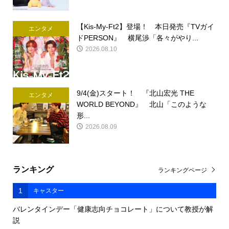
【Kis-My-Ft2】登場！ 本日発売『TVガイ
エンタメ
ドPERSON』 横尾渉「各々がやり...
2026.08.10
9/4(金)スタート！ 『北山宏光 THE
エンタメ
WORLD BEYOND』 北山「このような
形...
2026.08.09
ランキング
ランキングページ
1
キャスター
バレンタインデー「健康志向チョコレート」について教授が解
説