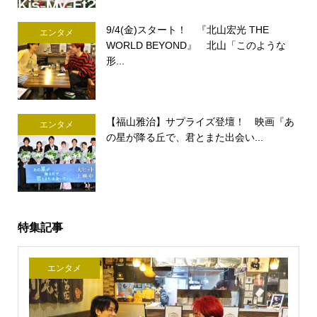
9/4(金)スタート！ 『北山宏光 THE
エンタメ
WORLD BEYOND』 北山「このような
形...
【福山雅治】サプライズ登壇！ 映画『あ
エンタメ
の星が降る丘で、君とまた出会い...
特集記事
エンタメ