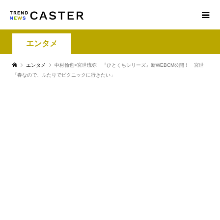
エンタメ
エンタメ
中村倫也×宮世琉弥 『ひとくちシリーズ』新WEBCM公開！ 宮世
「春なので、ふたりでピクニックに行きたい」